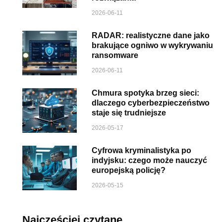
2026-06-11
RADAR: realistyczne dane jako
brakujące ogniwo w wykrywaniu
ransomware
2026-06-11
Chmura spotyka brzeg sieci:
dlaczego cyberbezpieczeństwo
staje się trudniejsze
2026-05-17
Cyfrowa kryminalistyka po
indyjsku: czego może nauczyć
europejską policję?
2026-05-15
Najczęściej czytane