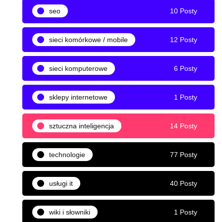
seo
10 Posty
sieci komórkowe / mobile
12 Posty
sieci komputerowe
6 Posty
sklepy internetowe
1 Posty
sztuczna inteligencja
14 Posty
technologie
77 Posty
usługi it
40 Posty
wiki i słowniki
1 Posty