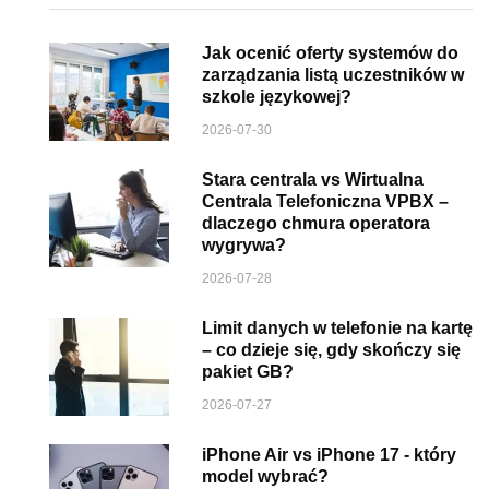
Jak ocenić oferty systemów do
zarządzania listą uczestników w
szkole językowej?
2026-07-30
Stara centrala vs Wirtualna
Centrala Telefoniczna VPBX –
dlaczego chmura operatora
wygrywa?
2026-07-28
Limit danych w telefonie na kartę
– co dzieje się, gdy skończy się
pakiet GB?
2026-07-27
iPhone Air vs iPhone 17 - który
model wybrać?