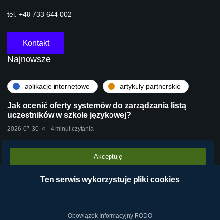
tel. +48 733 644 002
Kontakt
Najnowsze
aplikacje internetowe
artykuły partnerskie
Jak ocenić oferty systemów do zarządzania listą
uczestników w szkole językowej?
2026-07-30
4 minut czytania
Akceptuję
artykuły partnerskie
technologie
Stara centrala vs Wirtualna Centrala Telefoniczna
Ten serwis wykorzystuje pliki cookies
VPBX – dlaczego chmura operatora wygrywa?
2026-07-28
2 minut czytania
Obowiązek Informacyjny RODO