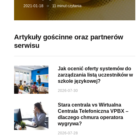
2021-01-18
11 minut czytania
Artykuły gościnne oraz partnerów
serwisu
Jak ocenić oferty systemów do
zarządzania listą uczestników w
szkole językowej?
2026-07-30
Stara centrala vs Wirtualna
Centrala Telefoniczna VPBX –
dlaczego chmura operatora
wygrywa?
2026-07-28