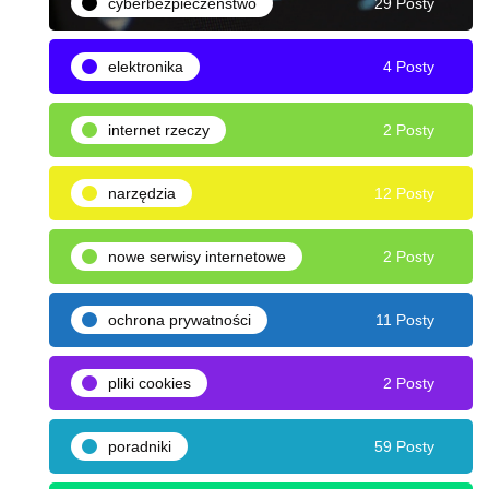
cyberbezpieczeństwo
29 Posty
elektronika
4 Posty
internet rzeczy
2 Posty
narzędzia
12 Posty
nowe serwisy internetowe
2 Posty
ochrona prywatności
11 Posty
pliki cookies
2 Posty
poradniki
59 Posty