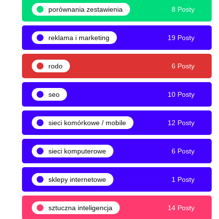
porównania zestawienia
8 Posty
reklama i marketing
19 Posty
rodo
6 Posty
seo
10 Posty
sieci komórkowe / mobile
12 Posty
sieci komputerowe
6 Posty
sklepy internetowe
1 Posty
sztuczna inteligencja
14 Posty