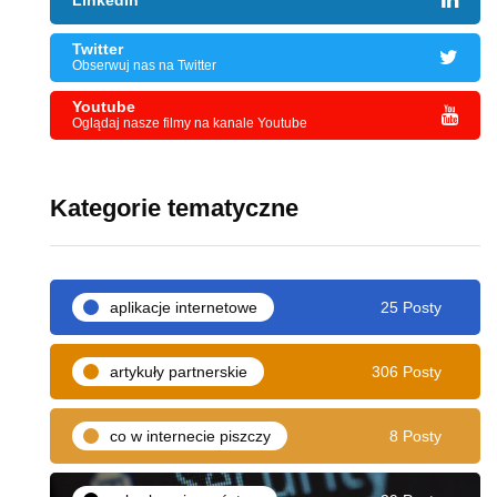
LinkedIn
Twitter
Obserwuj nas na Twitter
Youtube
Oglądaj nasze filmy na kanale Youtube
Kategorie tematyczne
aplikacje internetowe
25 Posty
artykuły partnerskie
306 Posty
co w internecie piszczy
8 Posty