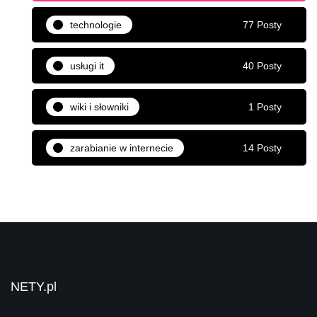
technologie
77 Posty
usługi it
40 Posty
wiki i słowniki
1 Posty
zarabianie w internecie
14 Posty
NETY.pl