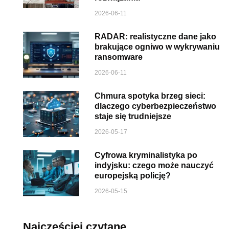
2026-06-11
RADAR: realistyczne dane jako
brakujące ogniwo w wykrywaniu
ransomware
2026-06-11
Chmura spotyka brzeg sieci:
dlaczego cyberbezpieczeństwo
staje się trudniejsze
2026-05-17
Cyfrowa kryminalistyka po
indyjsku: czego może nauczyć
europejską policję?
2026-05-15
Najczęściej czytane