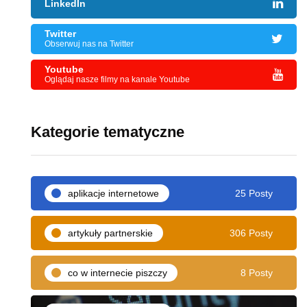
LinkedIn
Twitter
Obserwuj nas na Twitter
Youtube
Oglądaj nasze filmy na kanale Youtube
Kategorie tematyczne
aplikacje internetowe
25 Posty
artykuły partnerskie
306 Posty
co w internecie piszczy
8 Posty