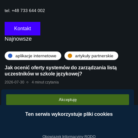
tel. +48 733 644 002
Kontakt
Najnowsze
aplikacje internetowe
artykuły partnerskie
Jak ocenić oferty systemów do zarządzania listą
uczestników w szkole językowej?
2026-07-30
4 minut czytania
Akceptuję
artykuły partnerskie
technologie
Stara centrala vs Wirtualna Centrala Telefoniczna
Ten serwis wykorzystuje pliki cookies
VPBX – dlaczego chmura operatora wygrywa?
2026-07-28
2 minut czytania
Obowiązek Informacyjny RODO