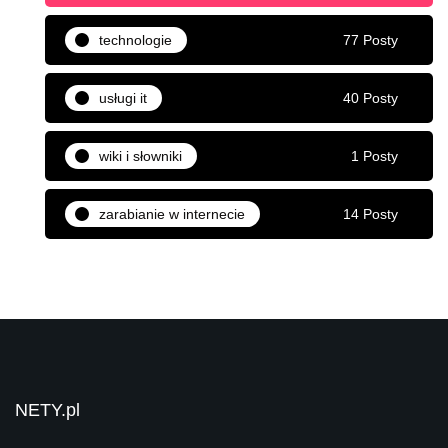
technologie
77 Posty
usługi it
40 Posty
wiki i słowniki
1 Posty
zarabianie w internecie
14 Posty
NETY.pl