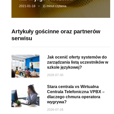
2021-01-18
11 minut czytania
Artykuły gościnne oraz partnerów
serwisu
Jak ocenić oferty systemów do
zarządzania listą uczestników w
szkole językowej?
2026-07-30
Stara centrala vs Wirtualna
Centrala Telefoniczna VPBX –
dlaczego chmura operatora
wygrywa?
2026-07-28