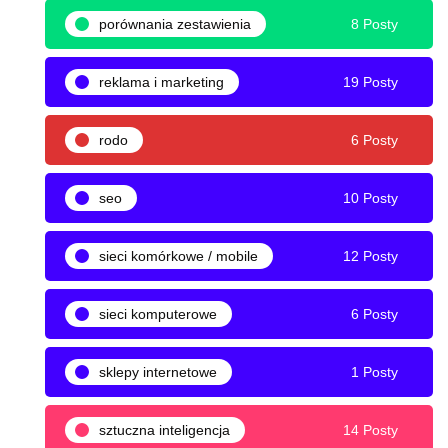
porównania zestawienia
8 Posty
reklama i marketing
19 Posty
rodo
6 Posty
seo
10 Posty
sieci komórkowe / mobile
12 Posty
sieci komputerowe
6 Posty
sklepy internetowe
1 Posty
sztuczna inteligencja
14 Posty