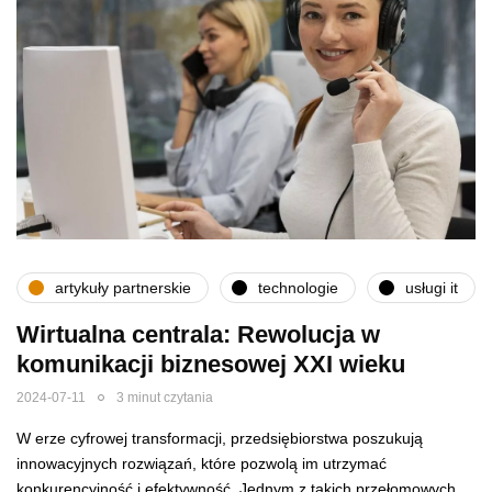
artykuły partnerskie
technologie
usługi it
Wirtualna centrala: Rewolucja w
komunikacji biznesowej XXI wieku
2024-07-11
3 minut czytania
W erze cyfrowej transformacji, przedsiębiorstwa poszukują
innowacyjnych rozwiązań, które pozwolą im utrzymać
konkurencyjność i efektywność. Jednym z takich przełomowych