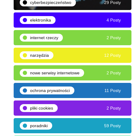
cyberbezpieczeństwo
29 Posty
elektronika
4 Posty
internet rzeczy
2 Posty
narzędzia
12 Posty
nowe serwisy internetowe
2 Posty
ochrona prywatności
11 Posty
pliki cookies
2 Posty
poradniki
59 Posty