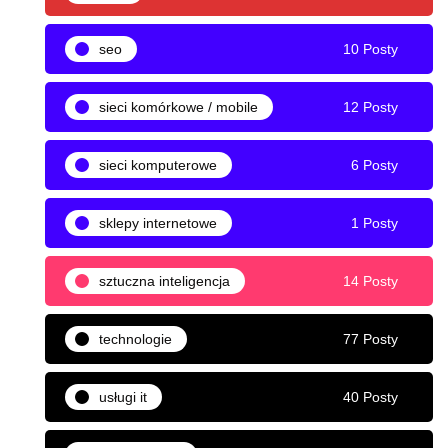
seo
10 Posty
sieci komórkowe / mobile
12 Posty
sieci komputerowe
6 Posty
sklepy internetowe
1 Posty
sztuczna inteligencja
14 Posty
technologie
77 Posty
usługi it
40 Posty