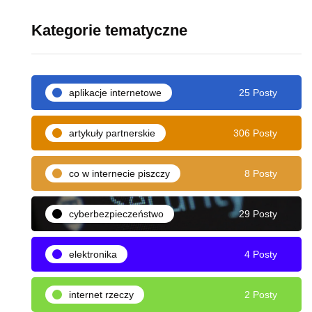
Kategorie tematyczne
aplikacje internetowe
25 Posty
artykuły partnerskie
306 Posty
co w internecie piszczy
8 Posty
cyberbezpieczeństwo
29 Posty
elektronika
4 Posty
internet rzeczy
2 Posty