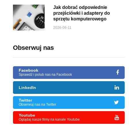
Jak dobrać odpowiednie
przejściówki i adaptery do
sprzętu komputerowego
2026-06-11
Obserwuj nas
Facebook
Sprawdź i polub nas na Facebook
LinkedIn
Twitter
Obserwuj nas na Twitter
Youtube
Oglądaj nasze filmy na kanale Youtube