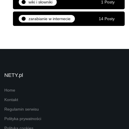
wiki i słowniki
1 Posty
zarabianie w internecie
14 Posty
NETY.pl
Home
Kontakt
Regulamin serwisu
Polityka prywatności
Polityka cookies