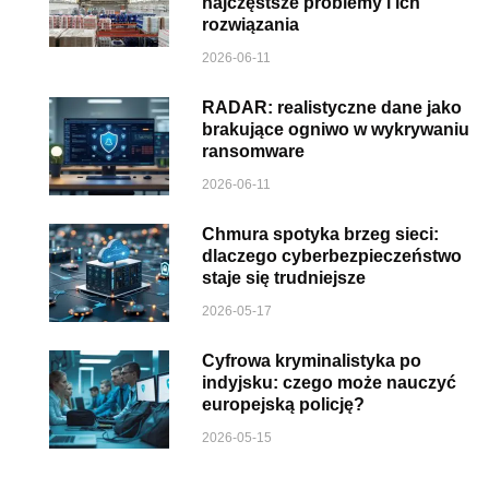
najczęstsze problemy i ich
rozwiązania
2026-06-11
RADAR: realistyczne dane jako
brakujące ogniwo w wykrywaniu
ransomware
2026-06-11
Chmura spotyka brzeg sieci:
dlaczego cyberbezpieczeństwo
staje się trudniejsze
2026-05-17
Cyfrowa kryminalistyka po
indyjsku: czego może nauczyć
europejską policję?
2026-05-15