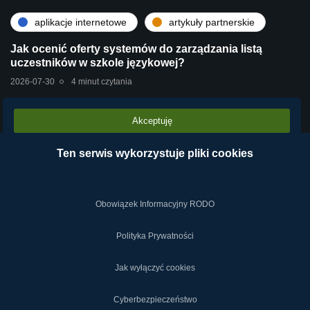
aplikacje internetowe
artykuły partnerskie
Jak ocenić oferty systemów do zarządzania listą
uczestników w szkole językowej?
2026-07-30
4 minut czytania
Akceptuję
artykuły partnerskie
technologie
Stara centrala vs Wirtualna Centrala Telefoniczna
Ten serwis wykorzystuje pliki cookies
VPBX – dlaczego chmura operatora wygrywa?
2026-07-28
2 minut czytania
Obowiązek Informacyjny RODO
Polityka Prywatności
Jak wyłączyć cookies
2019-2024 © NETY.pl
Cyberbezpieczeństwo