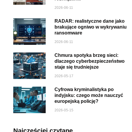
2026-06-11
RADAR: realistyczne dane jako
brakujące ogniwo w wykrywaniu
ransomware
2026-06-11
Chmura spotyka brzeg sieci:
dlaczego cyberbezpieczeństwo
staje się trudniejsze
2026-05-17
Cyfrowa kryminalistyka po
indyjsku: czego może nauczyć
europejską policję?
2026-05-15
Najczęściej czytane