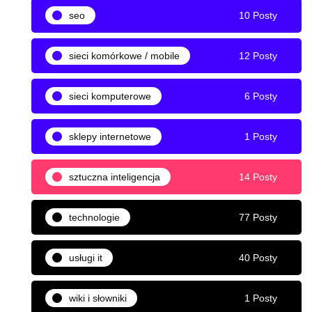
seo
10 Posty
sieci komórkowe / mobile
12 Posty
sieci komputerowe
6 Posty
sklepy internetowe
1 Posty
sztuczna inteligencja
14 Posty
technologie
77 Posty
usługi it
40 Posty
wiki i słowniki
1 Posty