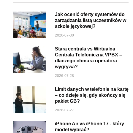
Jak ocenić oferty systemów do
zarządzania listą uczestników w
szkole językowej?
2026-07-30
Stara centrala vs Wirtualna
Centrala Telefoniczna VPBX –
dlaczego chmura operatora
wygrywa?
2026-07-28
Limit danych w telefonie na kartę
– co dzieje się, gdy skończy się
pakiet GB?
2026-07-27
iPhone Air vs iPhone 17 - który
model wybrać?