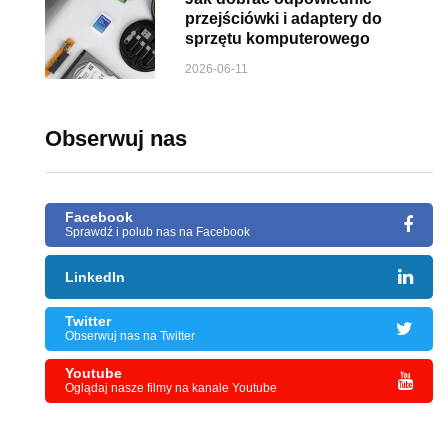
przejściówki i adaptery do
sprzętu komputerowego
2026-06-11
Obserwuj nas
Facebook
Sprawdź i polub nas na Facebook
LinkedIn
Twitter
Obserwuj nas na Twitter
Youtube
Oglądaj nasze filmy na kanale Youtube