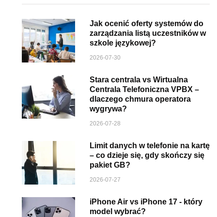
Jak ocenić oferty systemów do
zarządzania listą uczestników w
szkole językowej?
2026-07-30
Stara centrala vs Wirtualna
Centrala Telefoniczna VPBX –
dlaczego chmura operatora
wygrywa?
2026-07-28
Limit danych w telefonie na kartę
– co dzieje się, gdy skończy się
pakiet GB?
2026-07-27
iPhone Air vs iPhone 17 - który
model wybrać?