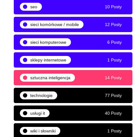
seo
10 Posty
sieci komórkowe / mobile
12 Posty
sieci komputerowe
6 Posty
sklepy internetowe
1 Posty
sztuczna inteligencja
14 Posty
technologie
77 Posty
usługi it
40 Posty
wiki i słowniki
1 Posty