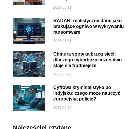
2026-06-11
RADAR: realistyczne dane jako
brakujące ogniwo w wykrywaniu
ransomware
2026-06-11
Chmura spotyka brzeg sieci:
dlaczego cyberbezpieczeństwo
staje się trudniejsze
2026-05-17
Cyfrowa kryminalistyka po
indyjsku: czego może nauczyć
europejską policję?
2026-05-15
Najczęściej czytane