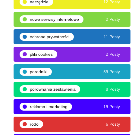
narzędzia
12 Posty
nowe serwisy internetowe
2 Posty
ochrona prywatności
11 Posty
pliki cookies
2 Posty
poradniki
59 Posty
porównania zestawienia
8 Posty
reklama i marketing
19 Posty
rodo
6 Posty