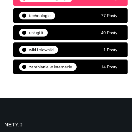
technologie
77 Posty
usługi it
40 Posty
wiki i słowniki
1 Posty
zarabianie w internecie
14 Posty
NETY.pl