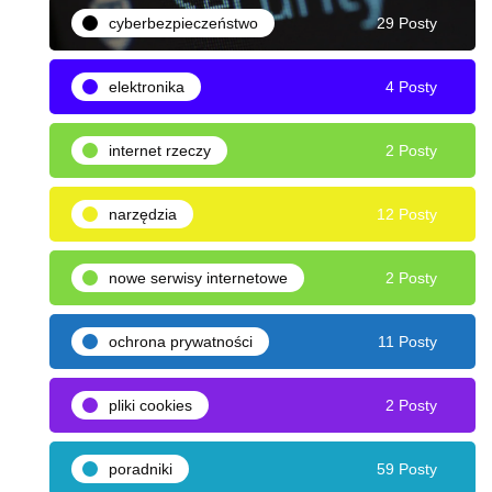
cyberbezpieczeństwo
29 Posty
elektronika
4 Posty
internet rzeczy
2 Posty
narzędzia
12 Posty
nowe serwisy internetowe
2 Posty
ochrona prywatności
11 Posty
pliki cookies
2 Posty
poradniki
59 Posty