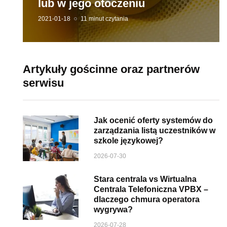
lub w jego otoczeniu
2021-01-18
11 minut czytania
Artykuły gościnne oraz partnerów
serwisu
Jak ocenić oferty systemów do
zarządzania listą uczestników w
szkole językowej?
2026-07-30
Stara centrala vs Wirtualna
Centrala Telefoniczna VPBX –
dlaczego chmura operatora
wygrywa?
2026-07-28