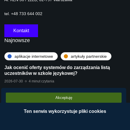
tel. +48 733 644 002
Kontakt
Najnowsze
aplikacje internetowe
artykuły partnerskie
Jak ocenić oferty systemów do zarządzania listą
uczestników w szkole językowej?
2026-07-30
4 minut czytania
Akceptuję
artykuły partnerskie
technologie
Stara centrala vs Wirtualna Centrala Telefoniczna
Ten serwis wykorzystuje pliki cookies
VPBX – dlaczego chmura operatora wygrywa?
2026-07-28
2 minut czytania