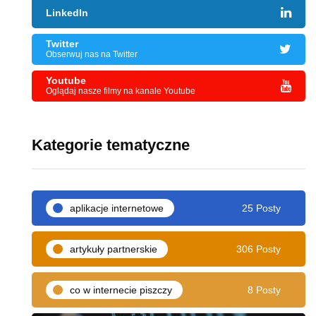
LinkedIn
Twitter
Obserwuj nas na Twitter
Youtube
Oglądaj nasze filmy na kanale Youtube
Kategorie tematyczne
aplikacje internetowe
25 Posty
artykuły partnerskie
306 Posty
co w internecie piszczy
8 Posty