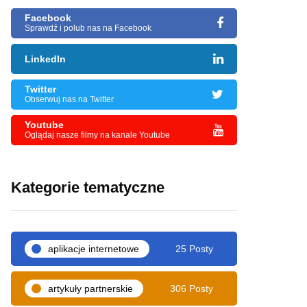
Facebook
Sprawdź i polub nas na Facebook
LinkedIn
Twitter
Obserwuj nas na Twitter
Youtube
Oglądaj nasze filmy na kanale Youtube
Kategorie tematyczne
aplikacje internetowe
25 Posty
artykuły partnerskie
306 Posty