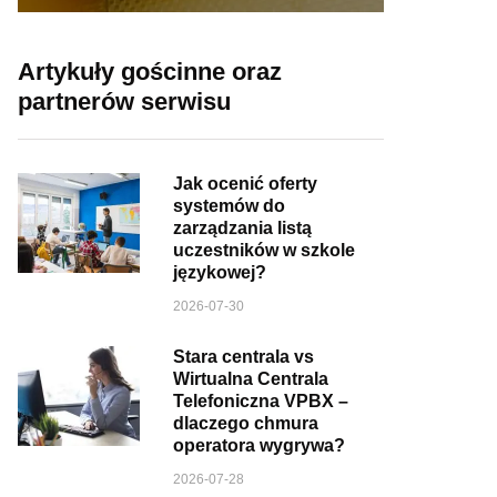
Artykuły gościnne oraz
partnerów serwisu
Jak ocenić oferty
systemów do
zarządzania listą
uczestników w szkole
językowej?
2026-07-30
Stara centrala vs
Wirtualna Centrala
Telefoniczna VPBX –
dlaczego chmura
operatora wygrywa?
2026-07-28