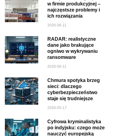
w firmie produkcyjnej –
najczęstsze problemy i
ich rozwiązania
2026-06-11
RADAR: realistyczne
dane jako brakujące
ogniwo w wykrywaniu
ransomware
2026-06-11
Chmura spotyka brzeg
sieci: dlaczego
cyberbezpieczeństwo
staje się trudniejsze
2026-05-17
Cyfrowa kryminalistyka
po indyjsku: czego może
nauczyć europejską