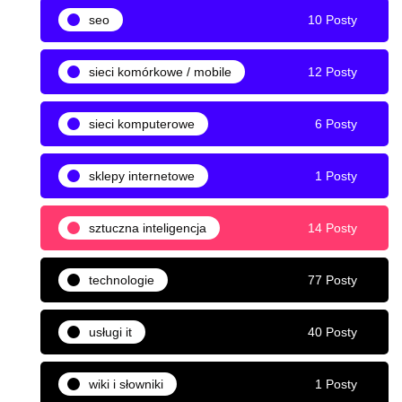
seo
10 Posty
sieci komórkowe / mobile
12 Posty
sieci komputerowe
6 Posty
sklepy internetowe
1 Posty
sztuczna inteligencja
14 Posty
technologie
77 Posty
usługi it
40 Posty
wiki i słowniki
1 Posty