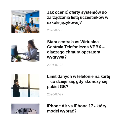
Jak ocenić oferty systemów do
zarządzania listą uczestników w
szkole językowej?
2026-07-30
Stara centrala vs Wirtualna
Centrala Telefoniczna VPBX –
dlaczego chmura operatora
wygrywa?
2026-07-28
Limit danych w telefonie na kartę
– co dzieje się, gdy skończy się
pakiet GB?
2026-07-27
iPhone Air vs iPhone 17 - który
model wybrać?