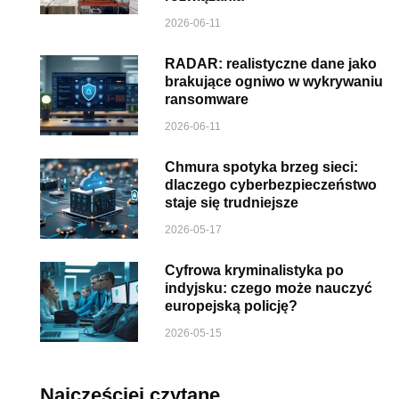
2026-06-11
RADAR: realistyczne dane jako
brakujące ogniwo w wykrywaniu
ransomware
2026-06-11
Chmura spotyka brzeg sieci:
dlaczego cyberbezpieczeństwo
staje się trudniejsze
2026-05-17
Cyfrowa kryminalistyka po
indyjsku: czego może nauczyć
europejską policję?
2026-05-15
Najczęściej czytane