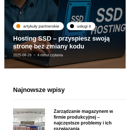
artykuły partnerskie
usługi it
Hosting SSD – przyspiesz swoją
stronę bez zmiany kodu
2025-06-26
4 minut czytania
Najnowsze wpisy
Zarządzanie magazynem w
firmie produkcyjnej –
najczęstsze problemy i ich
rozwiązania