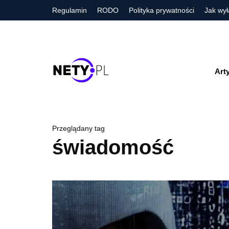
Regulamin
RODO
Polityka prywatności
Jak wył
Art
Przeglądany tag
świadomość