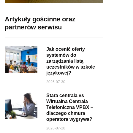
Artykuły gościnne oraz
partnerów serwisu
Jak ocenić oferty
systemów do
zarządzania listą
uczestników w szkole
językowej?
2026-07-30
Stara centrala vs
Wirtualna Centrala
Telefoniczna VPBX –
dlaczego chmura
operatora wygrywa?
2026-07-28