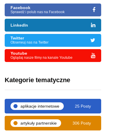
Facebook
Sprawdź i polub nas na Facebook
LinkedIn
Twitter
Obserwuj nas na Twitter
Youtube
Oglądaj nasze filmy na kanale Youtube
Kategorie tematyczne
aplikacje internetowe
25 Posty
artykuły partnerskie
306 Posty