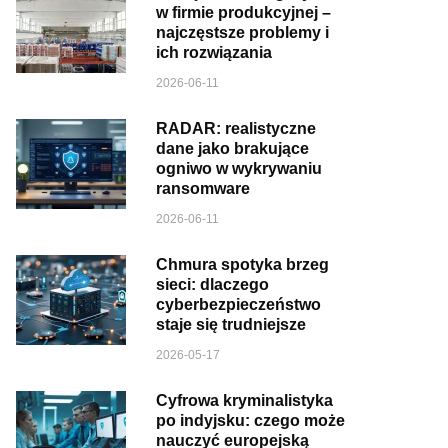
w firmie produkcyjnej –
najczęstsze problemy i
ich rozwiązania
2026-06-11
RADAR: realistyczne
dane jako brakujące
ogniwo w wykrywaniu
ransomware
2026-06-11
Chmura spotyka brzeg
sieci: dlaczego
cyberbezpieczeństwo
staje się trudniejsze
2026-05-17
Cyfrowa kryminalistyka
po indyjsku: czego może
nauczyć europejską