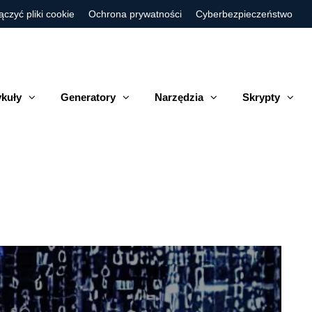
ączyć pliki cookie
Ochrona prywatności
Cyberbezpieczeństwo
ykuły
Generatory
Narzędzia
Skrypty