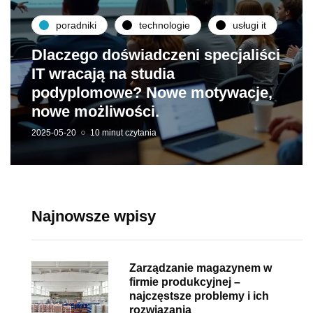
poradniki
technologie
usługi it
Dlaczego doświadczeni specjaliści
IT wracają na studia
podyplomowe? Nowe motywacje,
nowe możliwości.
2025-05-20
10 minut czytania
Najnowsze wpisy
Zarządzanie magazynem w
firmie produkcyjnej –
najczęstsze problemy i ich
rozwiązania