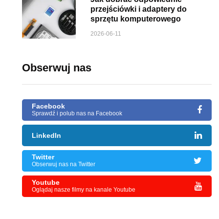
przejściówki i adaptery do
sprzętu komputerowego
2026-06-11
Obserwuj nas
Facebook
Sprawdź i polub nas na Facebook
LinkedIn
Twitter
Obserwuj nas na Twitter
Youtube
Oglądaj nasze filmy na kanale Youtube