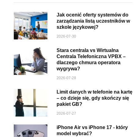
Jak ocenić oferty systemów do
zarządzania listą uczestników w
szkole językowej?
2026-07-30
Stara centrala vs Wirtualna
Centrala Telefoniczna VPBX –
dlaczego chmura operatora
wygrywa?
2026-07-28
Limit danych w telefonie na kartę
– co dzieje się, gdy skończy się
pakiet GB?
2026-07-27
iPhone Air vs iPhone 17 - który
model wybrać?