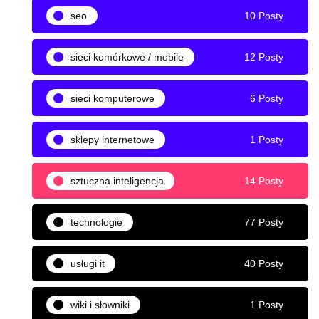
seo
10 Posty
sieci komórkowe / mobile
12 Posty
sieci komputerowe
6 Posty
sklepy internetowe
1 Posty
sztuczna inteligencja
14 Posty
technologie
77 Posty
usługi it
40 Posty
wiki i słowniki
1 Posty