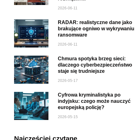
2026-06-11
RADAR: realistyczne dane jako
brakujące ogniwo w wykrywaniu
ransomware
2026-06-11
Chmura spotyka brzeg sieci:
dlaczego cyberbezpieczeństwo
staje się trudniejsze
2026-05-17
Cyfrowa kryminalistyka po
indyjsku: czego może nauczyć
europejską policję?
2026-05-15
Najczęściej czytane