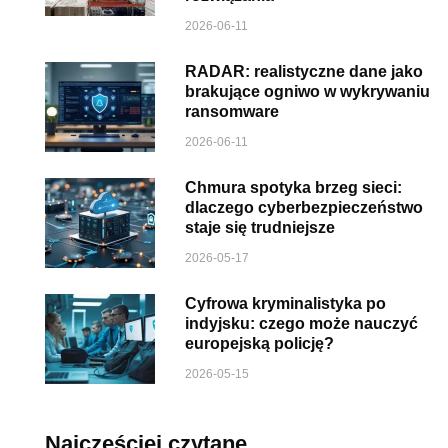
2026-06-11
RADAR: realistyczne dane jako
brakujące ogniwo w wykrywaniu
ransomware
2026-06-11
Chmura spotyka brzeg sieci:
dlaczego cyberbezpieczeństwo
staje się trudniejsze
2026-05-17
Cyfrowa kryminalistyka po
indyjsku: czego może nauczyć
europejską policję?
2026-05-15
Najczęściej czytane