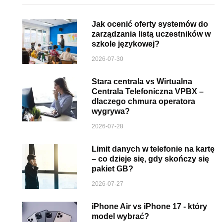
Jak ocenić oferty systemów do
zarządzania listą uczestników w
szkole językowej?
2026-07-30
Stara centrala vs Wirtualna
Centrala Telefoniczna VPBX –
dlaczego chmura operatora
wygrywa?
2026-07-28
Limit danych w telefonie na kartę
– co dzieje się, gdy skończy się
pakiet GB?
2026-07-27
iPhone Air vs iPhone 17 - który
model wybrać?