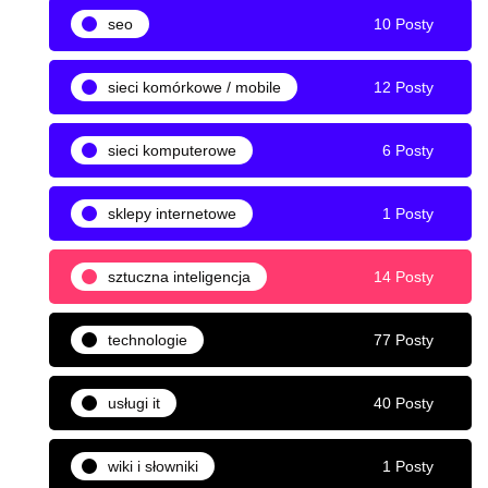
seo
10 Posty
sieci komórkowe / mobile
12 Posty
sieci komputerowe
6 Posty
sklepy internetowe
1 Posty
sztuczna inteligencja
14 Posty
technologie
77 Posty
usługi it
40 Posty
wiki i słowniki
1 Posty