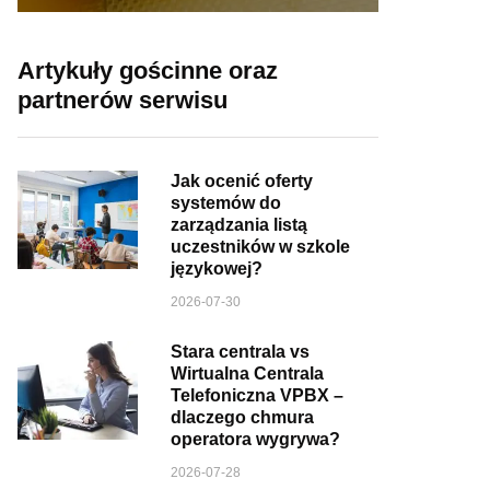
Artykuły gościnne oraz
partnerów serwisu
Jak ocenić oferty
systemów do
zarządzania listą
uczestników w szkole
językowej?
2026-07-30
Stara centrala vs
Wirtualna Centrala
Telefoniczna VPBX –
dlaczego chmura
operatora wygrywa?
2026-07-28