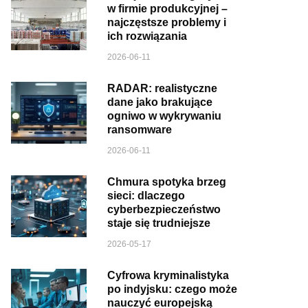
w firmie produkcyjnej –
najczęstsze problemy i
ich rozwiązania
2026-06-11
RADAR: realistyczne
dane jako brakujące
ogniwo w wykrywaniu
ransomware
2026-06-11
Chmura spotyka brzeg
sieci: dlaczego
cyberbezpieczeństwo
staje się trudniejsze
2026-05-17
Cyfrowa kryminalistyka
po indyjsku: czego może
nauczyć europejską