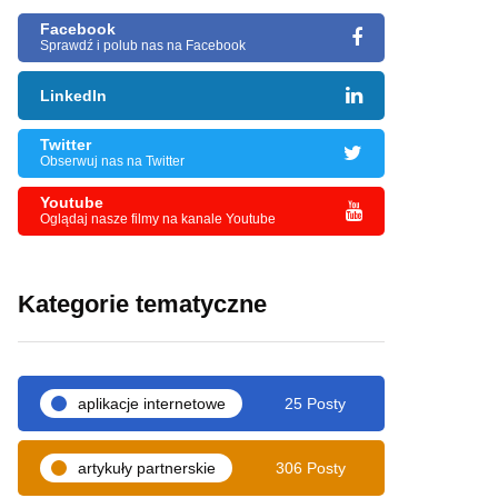
Facebook
Sprawdź i polub nas na Facebook
LinkedIn
Twitter
Obserwuj nas na Twitter
Youtube
Oglądaj nasze filmy na kanale Youtube
Kategorie tematyczne
aplikacje internetowe
25 Posty
artykuły partnerskie
306 Posty