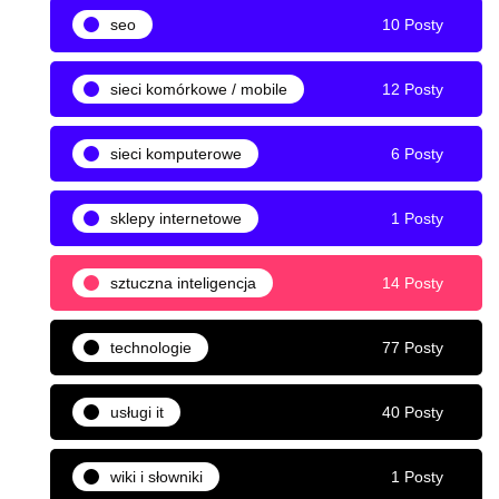
seo
10 Posty
sieci komórkowe / mobile
12 Posty
sieci komputerowe
6 Posty
sklepy internetowe
1 Posty
sztuczna inteligencja
14 Posty
technologie
77 Posty
usługi it
40 Posty
wiki i słowniki
1 Posty