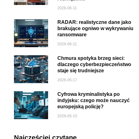
2026-06-11
RADAR: realistyczne dane jako
brakujące ogniwo w wykrywaniu
ransomware
2026-06-11
Chmura spotyka brzeg sieci:
dlaczego cyberbezpieczeństwo
staje się trudniejsze
2026-05-17
Cyfrowa kryminalistyka po
indyjsku: czego może nauczyć
europejską policję?
2026-05-15
Najczęściej czytane