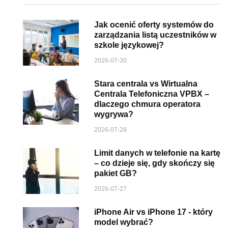
Jak ocenić oferty systemów do
zarządzania listą uczestników w
szkole językowej?
2026-07-30
Stara centrala vs Wirtualna
Centrala Telefoniczna VPBX –
dlaczego chmura operatora
wygrywa?
2026-07-28
Limit danych w telefonie na kartę
– co dzieje się, gdy skończy się
pakiet GB?
2026-07-27
iPhone Air vs iPhone 17 - który
model wybrać?