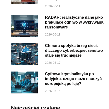
2026-06-11
RADAR: realistyczne dane jako
brakujące ogniwo w wykrywaniu
ransomware
2026-06-11
Chmura spotyka brzeg sieci:
dlaczego cyberbezpieczeństwo
staje się trudniejsze
2026-05-17
Cyfrowa kryminalistyka po
indyjsku: czego może nauczyć
europejską policję?
2026-05-15
Najczęściej czytane