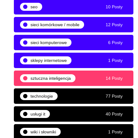
seo
10 Posty
sieci komórkowe / mobile
12 Posty
sieci komputerowe
6 Posty
sklepy internetowe
1 Posty
sztuczna inteligencja
14 Posty
technologie
77 Posty
usługi it
40 Posty
wiki i słowniki
1 Posty