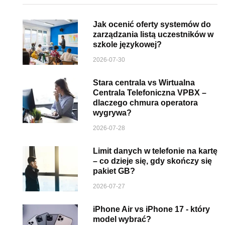
Jak ocenić oferty systemów do
zarządzania listą uczestników w
szkole językowej?
2026-07-30
Stara centrala vs Wirtualna
Centrala Telefoniczna VPBX –
dlaczego chmura operatora
wygrywa?
2026-07-28
Limit danych w telefonie na kartę
– co dzieje się, gdy skończy się
pakiet GB?
2026-07-27
iPhone Air vs iPhone 17 - który
model wybrać?