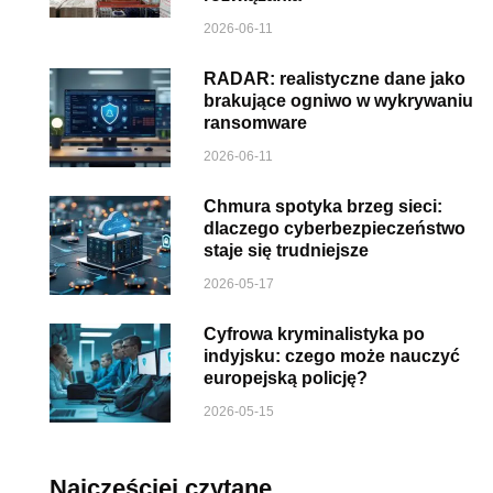
2026-06-11
RADAR: realistyczne dane jako
brakujące ogniwo w wykrywaniu
ransomware
2026-06-11
Chmura spotyka brzeg sieci:
dlaczego cyberbezpieczeństwo
staje się trudniejsze
2026-05-17
Cyfrowa kryminalistyka po
indyjsku: czego może nauczyć
europejską policję?
2026-05-15
Najczęściej czytane