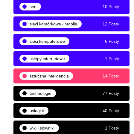
seo
10 Posty
sieci komórkowe / mobile
12 Posty
sieci komputerowe
6 Posty
sklepy internetowe
1 Posty
sztuczna inteligencja
14 Posty
technologie
77 Posty
usługi it
40 Posty
wiki i słowniki
1 Posty