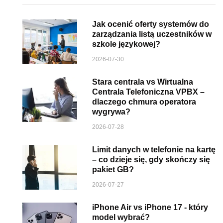
Jak ocenić oferty systemów do
zarządzania listą uczestników w
szkole językowej?
2026-07-30
Stara centrala vs Wirtualna
Centrala Telefoniczna VPBX –
dlaczego chmura operatora
wygrywa?
2026-07-28
Limit danych w telefonie na kartę
– co dzieje się, gdy skończy się
pakiet GB?
2026-07-27
iPhone Air vs iPhone 17 - który
model wybrać?