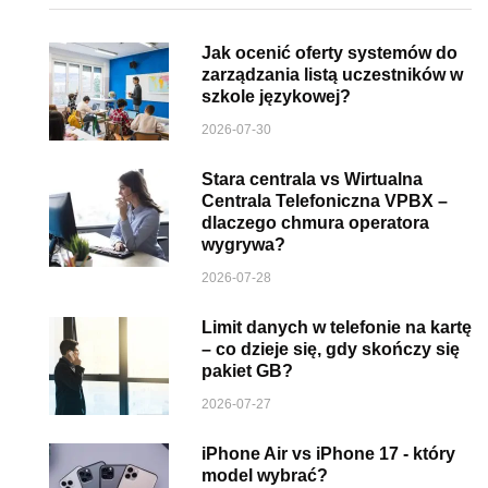
Jak ocenić oferty systemów do
zarządzania listą uczestników w
szkole językowej?
2026-07-30
Stara centrala vs Wirtualna
Centrala Telefoniczna VPBX –
dlaczego chmura operatora
wygrywa?
2026-07-28
Limit danych w telefonie na kartę
– co dzieje się, gdy skończy się
pakiet GB?
2026-07-27
iPhone Air vs iPhone 17 - który
model wybrać?