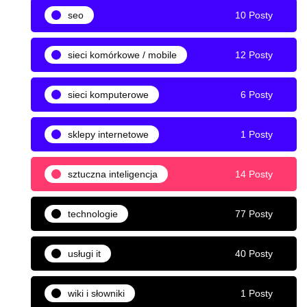
seo
10 Posty
sieci komórkowe / mobile
12 Posty
sieci komputerowe
6 Posty
sklepy internetowe
1 Posty
sztuczna inteligencja
14 Posty
technologie
77 Posty
usługi it
40 Posty
wiki i słowniki
1 Posty