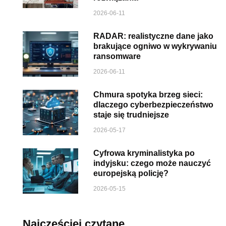
2026-06-11
RADAR: realistyczne dane jako
brakujące ogniwo w wykrywaniu
ransomware
2026-06-11
Chmura spotyka brzeg sieci:
dlaczego cyberbezpieczeństwo
staje się trudniejsze
2026-05-17
Cyfrowa kryminalistyka po
indyjsku: czego może nauczyć
europejską policję?
2026-05-15
Najczęściej czytane