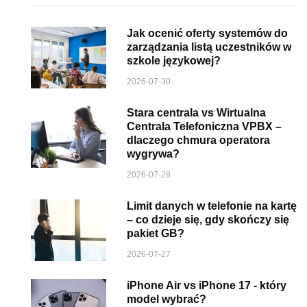
Jak ocenić oferty systemów do
zarządzania listą uczestników w
szkole językowej?
2026-07-30
Stara centrala vs Wirtualna
Centrala Telefoniczna VPBX –
dlaczego chmura operatora
wygrywa?
2026-07-28
Limit danych w telefonie na kartę
– co dzieje się, gdy skończy się
pakiet GB?
2026-07-27
iPhone Air vs iPhone 17 - który
model wybrać?