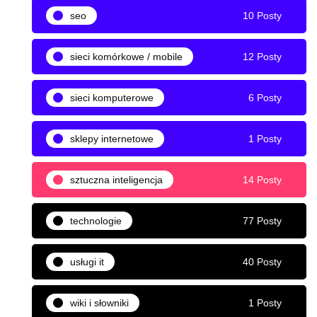
seo
10 Posty
sieci komórkowe / mobile
12 Posty
sieci komputerowe
6 Posty
sklepy internetowe
1 Posty
sztuczna inteligencja
14 Posty
technologie
77 Posty
usługi it
40 Posty
wiki i słowniki
1 Posty