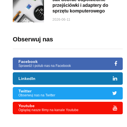
przejściówki i adaptery do
sprzętu komputerowego
2026-06-11
Obserwuj nas
Facebook
Sprawdź i polub nas na Facebook
LinkedIn
Twitter
Obserwuj nas na Twitter
Youtube
Oglądaj nasze filmy na kanale Youtube