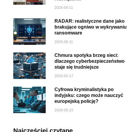
2026-06-11
RADAR: realistyczne dane jako
brakujące ogniwo w wykrywaniu
ransomware
2026-06-11
Chmura spotyka brzeg sieci:
dlaczego cyberbezpieczeństwo
staje się trudniejsze
2026-05-17
Cyfrowa kryminalistyka po
indyjsku: czego może nauczyć
europejską policję?
2026-05-15
Najczęściej czytane