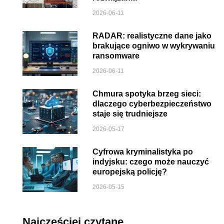
2026-06-11
RADAR: realistyczne dane jako
brakujące ogniwo w wykrywaniu
ransomware
2026-06-11
Chmura spotyka brzeg sieci:
dlaczego cyberbezpieczeństwo
staje się trudniejsze
2026-05-17
Cyfrowa kryminalistyka po
indyjsku: czego może nauczyć
europejską policję?
2026-05-15
Najczęściej czytane