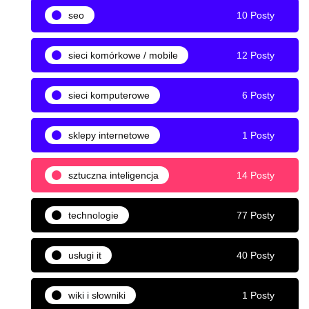
seo
10 Posty
sieci komórkowe / mobile
12 Posty
sieci komputerowe
6 Posty
sklepy internetowe
1 Posty
sztuczna inteligencja
14 Posty
technologie
77 Posty
usługi it
40 Posty
wiki i słowniki
1 Posty