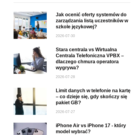
Jak ocenić oferty systemów do
zarządzania listą uczestników w
szkole językowej?
2026-07-30
Stara centrala vs Wirtualna
Centrala Telefoniczna VPBX –
dlaczego chmura operatora
wygrywa?
2026-07-28
Limit danych w telefonie na kartę
– co dzieje się, gdy skończy się
pakiet GB?
2026-07-27
iPhone Air vs iPhone 17 - który
model wybrać?