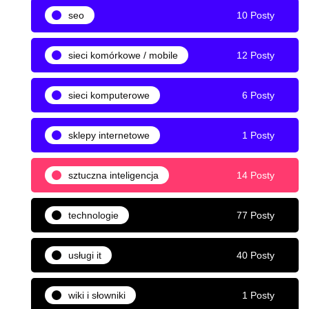
seo
10 Posty
sieci komórkowe / mobile
12 Posty
sieci komputerowe
6 Posty
sklepy internetowe
1 Posty
sztuczna inteligencja
14 Posty
technologie
77 Posty
usługi it
40 Posty
wiki i słowniki
1 Posty