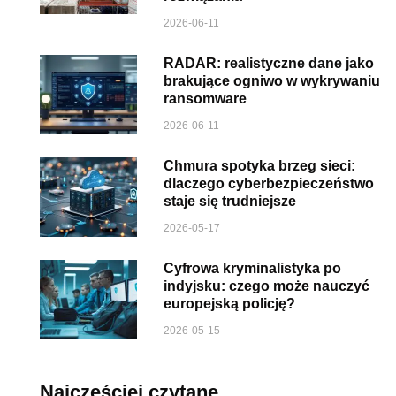
2026-06-11
RADAR: realistyczne dane jako
brakujące ogniwo w wykrywaniu
ransomware
2026-06-11
Chmura spotyka brzeg sieci:
dlaczego cyberbezpieczeństwo
staje się trudniejsze
2026-05-17
Cyfrowa kryminalistyka po
indyjsku: czego może nauczyć
europejską policję?
2026-05-15
Najczęściej czytane