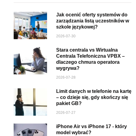
Jak ocenić oferty systemów do
zarządzania listą uczestników w
szkole językowej?
2026-07-30
Stara centrala vs Wirtualna
Centrala Telefoniczna VPBX –
dlaczego chmura operatora
wygrywa?
2026-07-28
Limit danych w telefonie na kartę
– co dzieje się, gdy skończy się
pakiet GB?
2026-07-27
iPhone Air vs iPhone 17 - który
model wybrać?