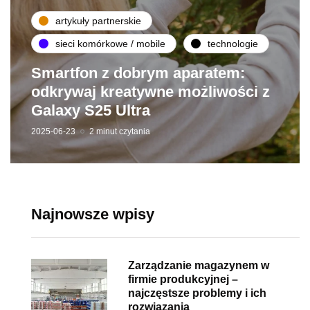
artykuły partnerskie
sieci komórkowe / mobile
technologie
Smartfon z dobrym aparatem:
odkrywaj kreatywne możliwości z
Galaxy S25 Ultra
2025-06-23
2 minut czytania
Najnowsze wpisy
Zarządzanie magazynem w
firmie produkcyjnej –
najczęstsze problemy i ich
rozwiązania