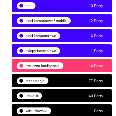
seo
10 Posty
sieci komórkowe / mobile
12 Posty
sieci komputerowe
6 Posty
sklepy internetowe
1 Posty
sztuczna inteligencja
14 Posty
technologie
77 Posty
usługi it
40 Posty
wiki i słowniki
1 Posty