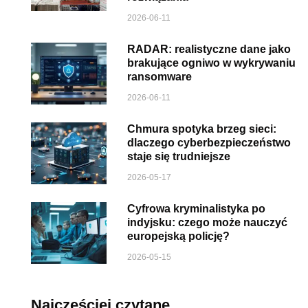
2026-06-11
RADAR: realistyczne dane jako
brakujące ogniwo w wykrywaniu
ransomware
2026-06-11
Chmura spotyka brzeg sieci:
dlaczego cyberbezpieczeństwo
staje się trudniejsze
2026-05-17
Cyfrowa kryminalistyka po
indyjsku: czego może nauczyć
europejską policję?
2026-05-15
Najczęściej czytane