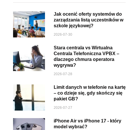
Jak ocenić oferty systemów do
zarządzania listą uczestników w
szkole językowej?
2026-07-30
Stara centrala vs Wirtualna
Centrala Telefoniczna VPBX –
dlaczego chmura operatora
wygrywa?
2026-07-28
Limit danych w telefonie na kartę
– co dzieje się, gdy skończy się
pakiet GB?
2026-07-27
iPhone Air vs iPhone 17 - który
model wybrać?