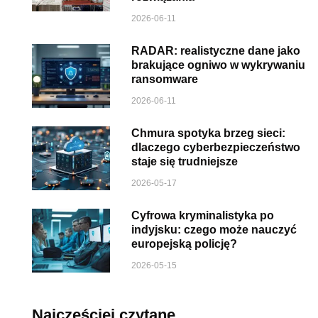
2026-06-11
RADAR: realistyczne dane jako
brakujące ogniwo w wykrywaniu
ransomware
2026-06-11
Chmura spotyka brzeg sieci:
dlaczego cyberbezpieczeństwo
staje się trudniejsze
2026-05-17
Cyfrowa kryminalistyka po
indyjsku: czego może nauczyć
europejską policję?
2026-05-15
Najczęściej czytane