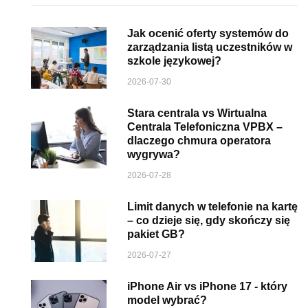
Jak ocenić oferty systemów do
zarządzania listą uczestników w
szkole językowej?
2026-07-30
Stara centrala vs Wirtualna
Centrala Telefoniczna VPBX –
dlaczego chmura operatora
wygrywa?
2026-07-28
Limit danych w telefonie na kartę
– co dzieje się, gdy skończy się
pakiet GB?
2026-07-27
iPhone Air vs iPhone 17 - który
model wybrać?