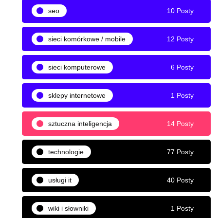
seo
10 Posty
sieci komórkowe / mobile
12 Posty
sieci komputerowe
6 Posty
sklepy internetowe
1 Posty
sztuczna inteligencja
14 Posty
technologie
77 Posty
usługi it
40 Posty
wiki i słowniki
1 Posty