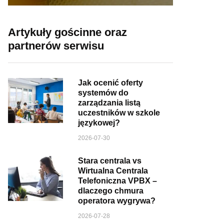
Artykuły gościnne oraz
partnerów serwisu
Jak ocenić oferty
systemów do
zarządzania listą
uczestników w szkole
językowej?
2026-07-30
Stara centrala vs
Wirtualna Centrala
Telefoniczna VPBX –
dlaczego chmura
operatora wygrywa?
2026-07-28