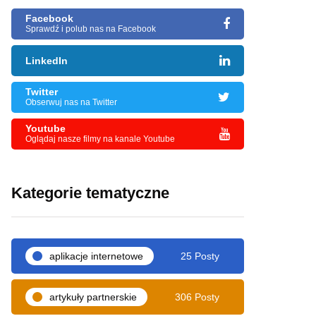
Facebook
Sprawdź i polub nas na Facebook
LinkedIn
Twitter
Obserwuj nas na Twitter
Youtube
Oglądaj nasze filmy na kanale Youtube
Kategorie tematyczne
aplikacje internetowe
25 Posty
artykuły partnerskie
306 Posty