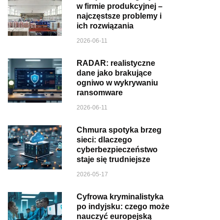
w firmie produkcyjnej –
najczęstsze problemy i
ich rozwiązania
2026-06-11
RADAR: realistyczne
dane jako brakujące
ogniwo w wykrywaniu
ransomware
2026-06-11
Chmura spotyka brzeg
sieci: dlaczego
cyberbezpieczeństwo
staje się trudniejsze
2026-05-17
Cyfrowa kryminalistyka
po indyjsku: czego może
nauczyć europejską