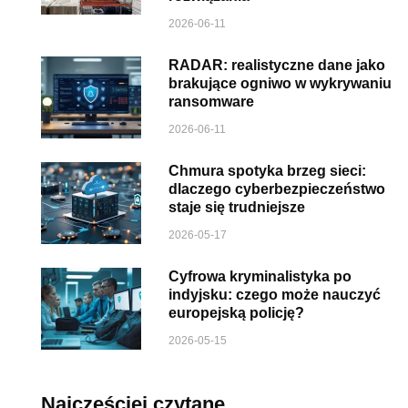
2026-06-11
RADAR: realistyczne dane jako
brakujące ogniwo w wykrywaniu
ransomware
2026-06-11
Chmura spotyka brzeg sieci:
dlaczego cyberbezpieczeństwo
staje się trudniejsze
2026-05-17
Cyfrowa kryminalistyka po
indyjsku: czego może nauczyć
europejską policję?
2026-05-15
Najczęściej czytane