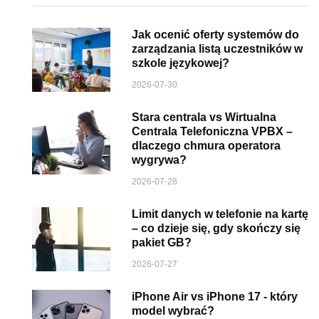
Jak ocenić oferty systemów do
zarządzania listą uczestników w
szkole językowej?
2026-07-30
Stara centrala vs Wirtualna
Centrala Telefoniczna VPBX –
dlaczego chmura operatora
wygrywa?
2026-07-28
Limit danych w telefonie na kartę
– co dzieje się, gdy skończy się
pakiet GB?
2026-07-27
iPhone Air vs iPhone 17 - który
model wybrać?