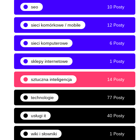
seo
10 Posty
sieci komórkowe / mobile
12 Posty
sieci komputerowe
6 Posty
sklepy internetowe
1 Posty
sztuczna inteligencja
14 Posty
technologie
77 Posty
usługi it
40 Posty
wiki i słowniki
1 Posty