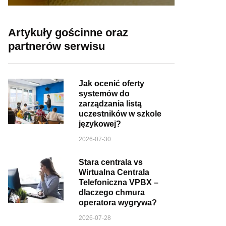
Artykuły gościnne oraz
partnerów serwisu
Jak ocenić oferty
systemów do
zarządzania listą
uczestników w szkole
językowej?
2026-07-30
Stara centrala vs
Wirtualna Centrala
Telefoniczna VPBX –
dlaczego chmura
operatora wygrywa?
2026-07-28