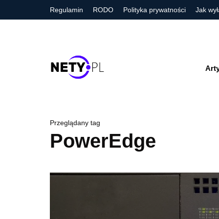
Regulamin
RODO
Polityka prywatności
Jak wył
Art
Przeglądany tag
PowerEdge