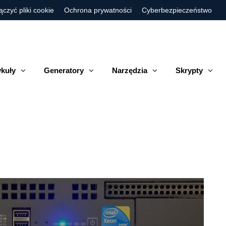
ączyć pliki cookie
Ochrona prywatności
Cyberbezpieczeństwo
ykuły
Generatory
Narzędzia
Skrypty