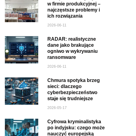
w firmie produkcyjnej –
najczęstsze problemy i
ich rozwiązania
2026-06-11
RADAR: realistyczne
dane jako brakujące
ogniwo w wykrywaniu
ransomware
2026-06-11
Chmura spotyka brzeg
sieci: dlaczego
cyberbezpieczeństwo
staje się trudniejsze
2026-05-17
Cyfrowa kryminalistyka
po indyjsku: czego może
nauczyć europejską