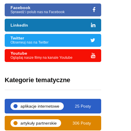
Facebook
Sprawdź i polub nas na Facebook
LinkedIn
Twitter
Obserwuj nas na Twitter
Youtube
Oglądaj nasze filmy na kanale Youtube
Kategorie tematyczne
aplikacje internetowe
25 Posty
artykuły partnerskie
306 Posty