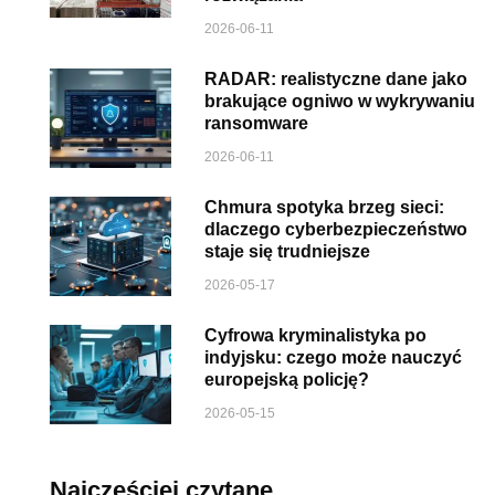
2026-06-11
RADAR: realistyczne dane jako
brakujące ogniwo w wykrywaniu
ransomware
2026-06-11
Chmura spotyka brzeg sieci:
dlaczego cyberbezpieczeństwo
staje się trudniejsze
2026-05-17
Cyfrowa kryminalistyka po
indyjsku: czego może nauczyć
europejską policję?
2026-05-15
Najczęściej czytane