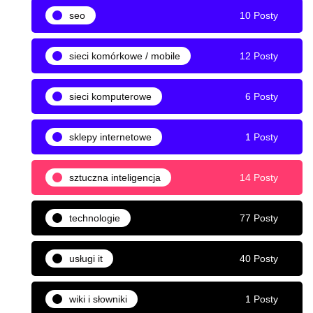
seo
10 Posty
sieci komórkowe / mobile
12 Posty
sieci komputerowe
6 Posty
sklepy internetowe
1 Posty
sztuczna inteligencja
14 Posty
technologie
77 Posty
usługi it
40 Posty
wiki i słowniki
1 Posty