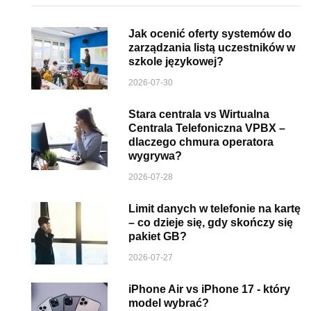
Jak ocenić oferty systemów do
zarządzania listą uczestników w
szkole językowej?
2026-07-30
Stara centrala vs Wirtualna
Centrala Telefoniczna VPBX –
dlaczego chmura operatora
wygrywa?
2026-07-28
Limit danych w telefonie na kartę
– co dzieje się, gdy skończy się
pakiet GB?
2026-07-27
iPhone Air vs iPhone 17 - który
model wybrać?