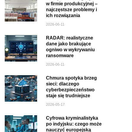
w firmie produkcyjnej –
najczęstsze problemy i
ich rozwiązania
2026-06-11
RADAR: realistyczne
dane jako brakujące
ogniwo w wykrywaniu
ransomware
2026-06-11
Chmura spotyka brzeg
sieci: dlaczego
cyberbezpieczeństwo
staje się trudniejsze
2026-05-17
Cyfrowa kryminalistyka
po indyjsku: czego może
nauczyć europejską