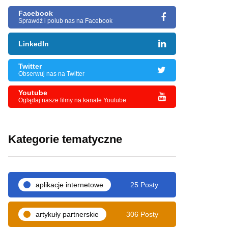
Facebook
Sprawdź i polub nas na Facebook
LinkedIn
Twitter
Obserwuj nas na Twitter
Youtube
Oglądaj nasze filmy na kanale Youtube
Kategorie tematyczne
aplikacje internetowe
25 Posty
artykuły partnerskie
306 Posty