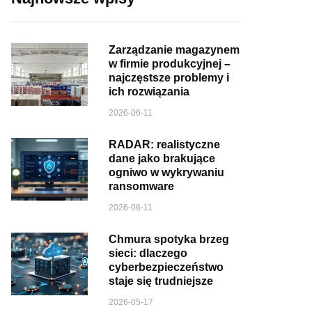
Zarządzanie magazynem
w firmie produkcyjnej –
najczęstsze problemy i
ich rozwiązania
2026-06-11
RADAR: realistyczne
dane jako brakujące
ogniwo w wykrywaniu
ransomware
2026-06-11
Chmura spotyka brzeg
sieci: dlaczego
cyberbezpieczeństwo
staje się trudniejsze
2026-05-17