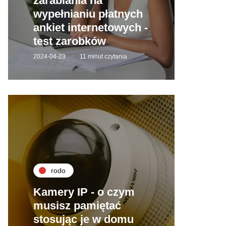
zarabiania na
wypełnianiu płatnych
ankiet internetowych -
test zarobków
2024-04-23
11 minut czytania
rodo
Kamery IP - o czym
musisz pamiętać
stosując je w domu