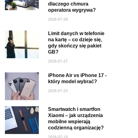
dlaczego chmura
operatora wygrywa?
2026-07-28
Limit danych w telefonie
na kartę – co dzieje się,
gdy skończy się pakiet
GB?
2026-07-27
iPhone Air vs iPhone 17 -
który model wybrać?
2026-07-23
Smartwatch i smartfon
Xiaomi – jak urządzenia
mobilne wspierają
codzienną organizację?
2026-07-16