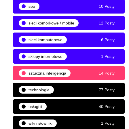
seo
10 Posty
sieci komórkowe / mobile
12 Posty
sieci komputerowe
6 Posty
sklepy internetowe
1 Posty
sztuczna inteligencja
14 Posty
technologie
77 Posty
usługi it
40 Posty
wiki i słowniki
1 Posty