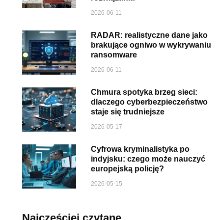
2026-06-11
RADAR: realistyczne dane jako
brakujące ogniwo w wykrywaniu
ransomware
2026-06-11
Chmura spotyka brzeg sieci:
dlaczego cyberbezpieczeństwo
staje się trudniejsze
2026-05-17
Cyfrowa kryminalistyka po
indyjsku: czego może nauczyć
europejską policję?
2026-05-15
Najczęściej czytane