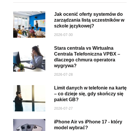
Jak ocenić oferty systemów do
zarządzania listą uczestników w
szkole językowej?
2026-07-30
Stara centrala vs Wirtualna
Centrala Telefoniczna VPBX –
dlaczego chmura operatora
wygrywa?
2026-07-28
Limit danych w telefonie na kartę
– co dzieje się, gdy skończy się
pakiet GB?
2026-07-27
iPhone Air vs iPhone 17 - który
model wybrać?