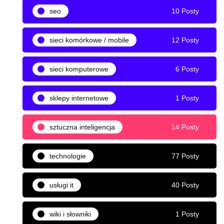
seo
10 Posty
sieci komórkowe / mobile
12 Posty
sieci komputerowe
6 Posty
sklepy internetowe
1 Posty
sztuczna inteligencja
14 Posty
technologie
77 Posty
usługi it
40 Posty
wiki i słowniki
1 Posty