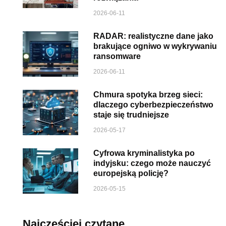
2026-06-11
RADAR: realistyczne dane jako
brakujące ogniwo w wykrywaniu
ransomware
2026-06-11
Chmura spotyka brzeg sieci:
dlaczego cyberbezpieczeństwo
staje się trudniejsze
2026-05-17
Cyfrowa kryminalistyka po
indyjsku: czego może nauczyć
europejską policję?
2026-05-15
Najczęściej czytane