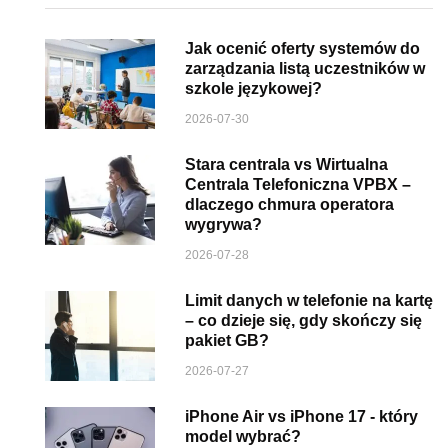
Jak ocenić oferty systemów do
zarządzania listą uczestników w
szkole językowej?
2026-07-30
Stara centrala vs Wirtualna
Centrala Telefoniczna VPBX –
dlaczego chmura operatora
wygrywa?
2026-07-28
Limit danych w telefonie na kartę
– co dzieje się, gdy skończy się
pakiet GB?
2026-07-27
iPhone Air vs iPhone 17 - który
model wybrać?