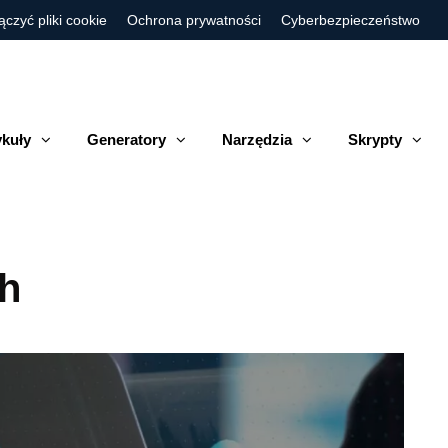
ączyć pliki cookie
Ochrona prywatności
Cyberbezpieczeństwo
ykuły
Generatory
Narzędzia
Skrypty
ch