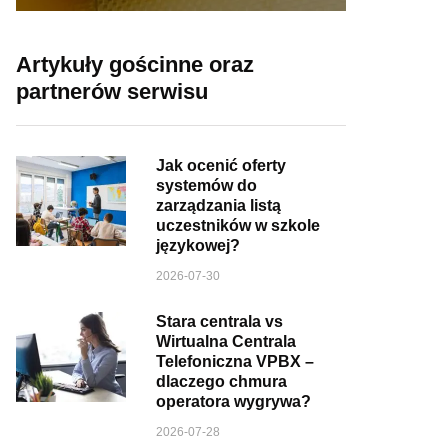
Artykuły gościnne oraz
partnerów serwisu
Jak ocenić oferty
systemów do
zarządzania listą
uczestników w szkole
językowej?
2026-07-30
Stara centrala vs
Wirtualna Centrala
Telefoniczna VPBX –
dlaczego chmura
operatora wygrywa?
2026-07-28