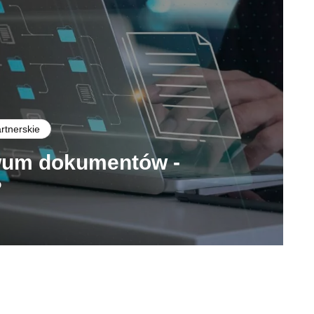
artnerskie
iwum dokumentów -
?