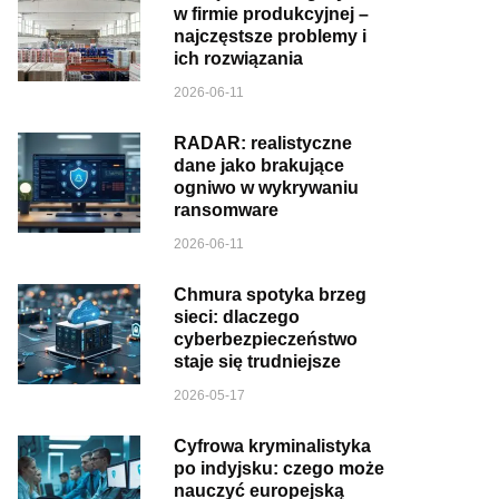
w firmie produkcyjnej –
najczęstsze problemy i
ich rozwiązania
2026-06-11
RADAR: realistyczne
dane jako brakujące
ogniwo w wykrywaniu
ransomware
2026-06-11
Chmura spotyka brzeg
sieci: dlaczego
cyberbezpieczeństwo
staje się trudniejsze
2026-05-17
Cyfrowa kryminalistyka
po indyjsku: czego może
nauczyć europejską