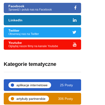
Facebook
Sprawdź i polub nas na Facebook
LinkedIn
Twitter
Obserwuj nas na Twitter
Youtube
Oglądaj nasze filmy na kanale Youtube
Kategorie tematyczne
aplikacje internetowe
25 Posty
artykuły partnerskie
306 Posty