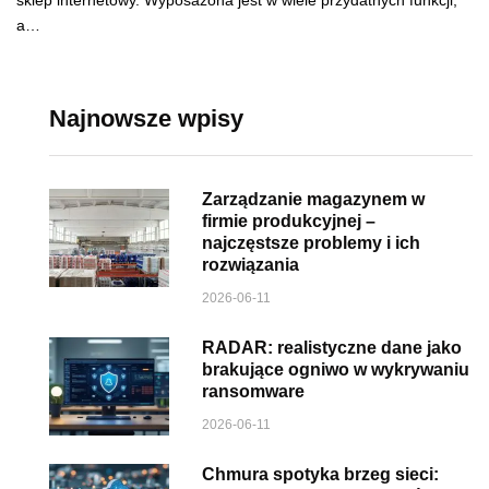
sklep internetowy. Wyposażona jest w wiele przydatnych funkcji,
a…
Najnowsze wpisy
Zarządzanie magazynem w
firmie produkcyjnej –
najczęstsze problemy i ich
rozwiązania
2026-06-11
RADAR: realistyczne dane jako
brakujące ogniwo w wykrywaniu
ransomware
2026-06-11
Chmura spotyka brzeg sieci: