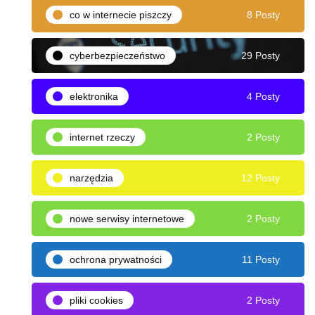
co w internecie piszczy
8 Posty
cyberbezpieczeństwo
29 Posty
elektronika
4 Posty
internet rzeczy
2 Posty
narzędzia
12 Posty
nowe serwisy internetowe
2 Posty
ochrona prywatności
11 Posty
pliki cookies
2 Posty