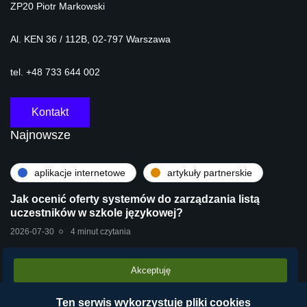
ZP20 Piotr Markowski
Al. KEN 36 / 112B, 02-797 Warszawa
tel. +48 733 644 002
Kontakt
Najnowsze
aplikacje internetowe
artykuły partnerskie
Jak ocenić oferty systemów do zarządzania listą
uczestników w szkole językowej?
2026-07-30
4 minut czytania
Akceptuję
artykuły partnerskie
technologie
Stara centrala vs Wirtualna Centrala Telefoniczna
Ten serwis wykorzystuje pliki cookies