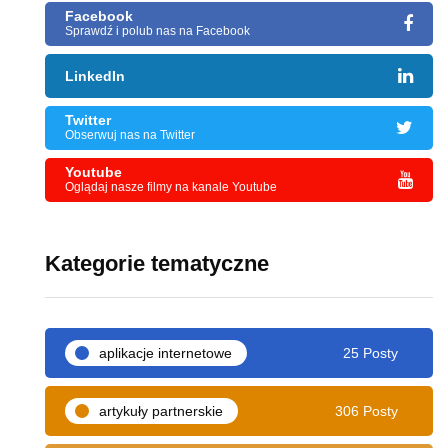
Facebook
Sprawdź i polub nas na Facebook
LinkedIn
Twitter
Obserwuj nas na Twitter
Youtube
Oglądaj nasze filmy na kanale Youtube
Kategorie tematyczne
aplikacje internetowe
25 Posty
artykuły partnerskie
306 Posty