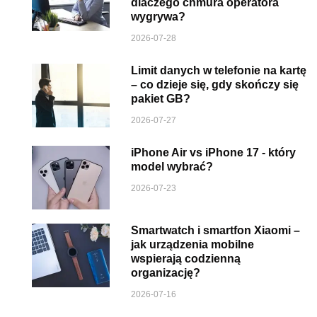
dlaczego chmura operatora
wygrywa?
2026-07-28
Limit danych w telefonie na kartę
– co dzieje się, gdy skończy się
pakiet GB?
2026-07-27
iPhone Air vs iPhone 17 - który
model wybrać?
2026-07-23
Smartwatch i smartfon Xiaomi –
jak urządzenia mobilne
wspierają codzienną
organizację?
2026-07-16