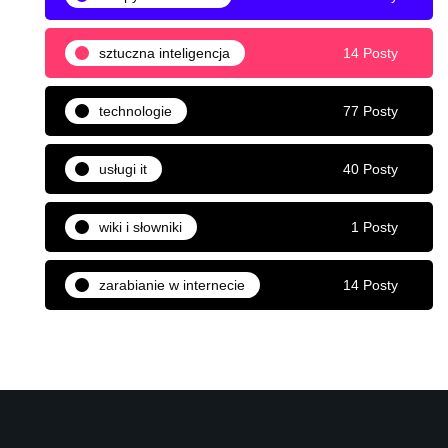
sztuczna inteligencja
14 Posty
technologie
77 Posty
usługi it
40 Posty
wiki i słowniki
1 Posty
zarabianie w internecie
14 Posty