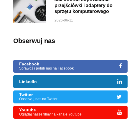
przejściówki i adaptery do
sprzętu komputerowego
2026-06-11
Obserwuj nas
Facebook
Sprawdź i polub nas na Facebook
LinkedIn
Twitter
Obserwuj nas na Twitter
Youtube
Oglądaj nasze filmy na kanale Youtube