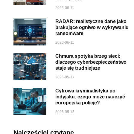
2026-06-11
RADAR: realistyczne dane jako
brakujące ogniwo w wykrywaniu
ransomware
2026-06-11
Chmura spotyka brzeg sieci:
dlaczego cyberbezpieczeństwo
staje się trudniejsze
2026-05-17
Cyfrowa kryminalistyka po
indyjsku: czego może nauczyć
europejską policję?
2026-05-15
Najczęściej czytane