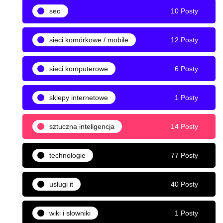
seo
10 Posty
sieci komórkowe / mobile
12 Posty
sieci komputerowe
6 Posty
sklepy internetowe
1 Posty
sztuczna inteligencja
14 Posty
technologie
77 Posty
usługi it
40 Posty
wiki i słowniki
1 Posty