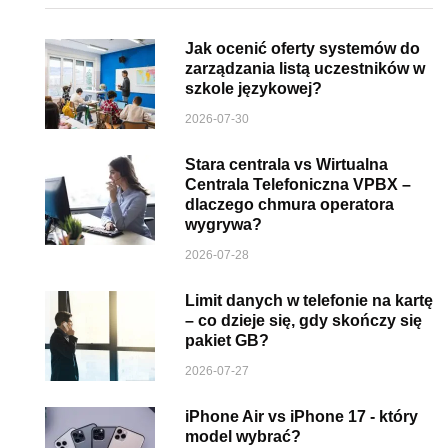
Jak ocenić oferty systemów do
zarządzania listą uczestników w
szkole językowej?
2026-07-30
Stara centrala vs Wirtualna
Centrala Telefoniczna VPBX –
dlaczego chmura operatora
wygrywa?
2026-07-28
Limit danych w telefonie na kartę
– co dzieje się, gdy skończy się
pakiet GB?
2026-07-27
iPhone Air vs iPhone 17 - który
model wybrać?