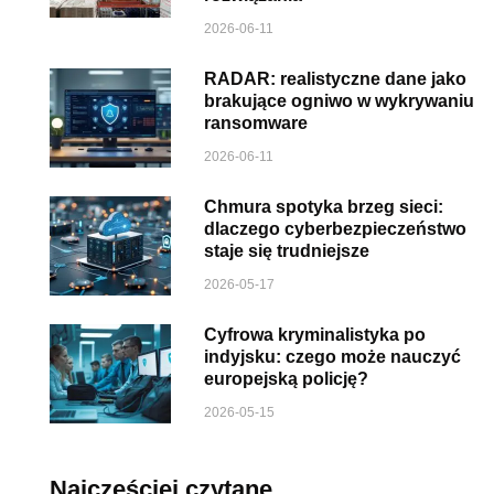
2026-06-11
RADAR: realistyczne dane jako
brakujące ogniwo w wykrywaniu
ransomware
2026-06-11
Chmura spotyka brzeg sieci:
dlaczego cyberbezpieczeństwo
staje się trudniejsze
2026-05-17
Cyfrowa kryminalistyka po
indyjsku: czego może nauczyć
europejską policję?
2026-05-15
Najczęściej czytane