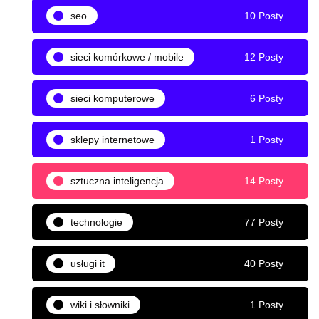
seo
10 Posty
sieci komórkowe / mobile
12 Posty
sieci komputerowe
6 Posty
sklepy internetowe
1 Posty
sztuczna inteligencja
14 Posty
technologie
77 Posty
usługi it
40 Posty
wiki i słowniki
1 Posty