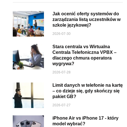
Jak ocenić oferty systemów do
zarządzania listą uczestników w
szkole językowej?
2026-07-30
Stara centrala vs Wirtualna
Centrala Telefoniczna VPBX –
dlaczego chmura operatora
wygrywa?
2026-07-28
Limit danych w telefonie na kartę
– co dzieje się, gdy skończy się
pakiet GB?
2026-07-27
iPhone Air vs iPhone 17 - który
model wybrać?