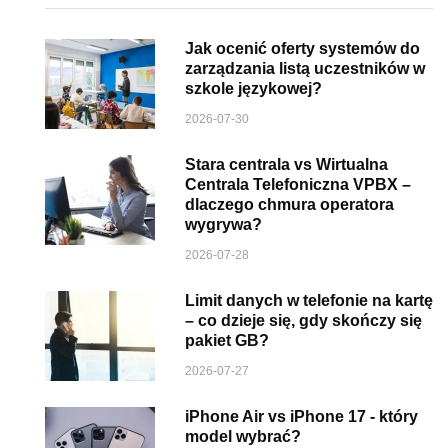
Jak ocenić oferty systemów do
zarządzania listą uczestników w
szkole językowej?
2026-07-30
Stara centrala vs Wirtualna
Centrala Telefoniczna VPBX –
dlaczego chmura operatora
wygrywa?
2026-07-28
Limit danych w telefonie na kartę
– co dzieje się, gdy skończy się
pakiet GB?
2026-07-27
iPhone Air vs iPhone 17 - który
model wybrać?