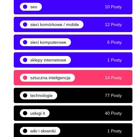
seo
10 Posty
sieci komórkowe / mobile
12 Posty
sieci komputerowe
6 Posty
sklepy internetowe
1 Posty
sztuczna inteligencja
14 Posty
technologie
77 Posty
usługi it
40 Posty
wiki i słowniki
1 Posty