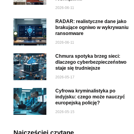
2026-06-11
RADAR: realistyczne dane jako
brakujące ogniwo w wykrywaniu
ransomware
2026-06-11
Chmura spotyka brzeg sieci:
dlaczego cyberbezpieczeństwo
staje się trudniejsze
2026-05-17
Cyfrowa kryminalistyka po
indyjsku: czego może nauczyć
europejską policję?
2026-05-15
Najczęściej czytane