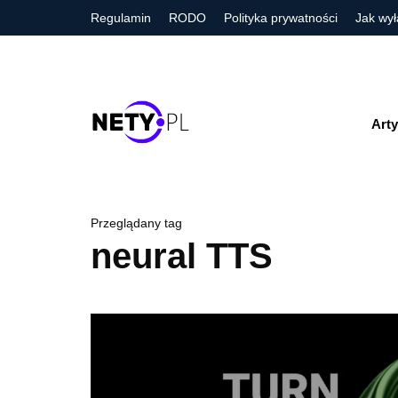
Regulamin
RODO
Polityka prywatności
Jak wył
Arty
Przeglądany tag
neural TTS