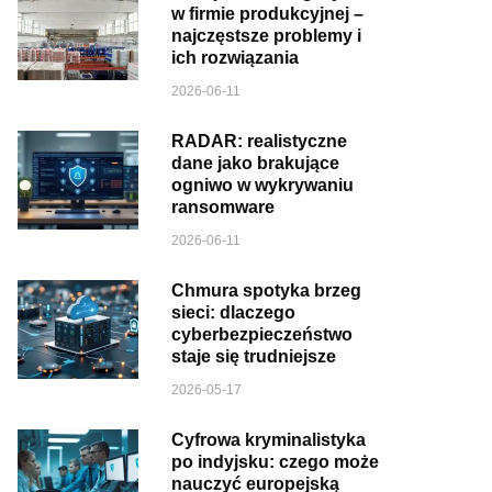
w firmie produkcyjnej –
najczęstsze problemy i
ich rozwiązania
2026-06-11
RADAR: realistyczne
dane jako brakujące
ogniwo w wykrywaniu
ransomware
2026-06-11
Chmura spotyka brzeg
sieci: dlaczego
cyberbezpieczeństwo
staje się trudniejsze
2026-05-17
Cyfrowa kryminalistyka
po indyjsku: czego może
nauczyć europejską