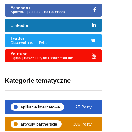
Facebook
Sprawdź i polub nas na Facebook
LinkedIn
Twitter
Obserwuj nas na Twitter
Youtube
Oglądaj nasze filmy na kanale Youtube
Kategorie tematyczne
aplikacje internetowe
25 Posty
artykuły partnerskie
306 Posty