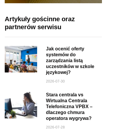
Artykuły gościnne oraz
partnerów serwisu
Jak ocenić oferty
systemów do
zarządzania listą
uczestników w szkole
językowej?
2026-07-30
Stara centrala vs
Wirtualna Centrala
Telefoniczna VPBX –
dlaczego chmura
operatora wygrywa?
2026-07-28