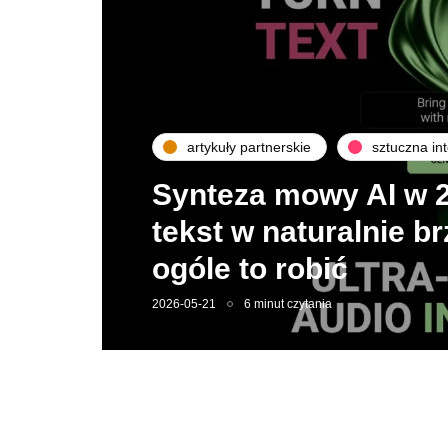
artykuły partnerskie
sztuczna int
Synteza mowy AI w 2
tekst w naturalnie b
ogóle to robić
2026-05-21
6 minut czytania