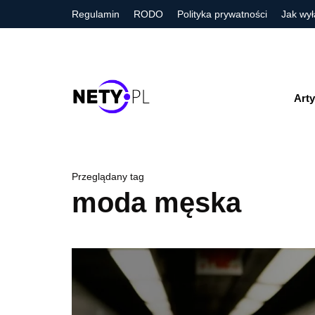
Regulamin
RODO
Polityka prywatności
Jak wył
Arty
Przeglądany tag
moda męska