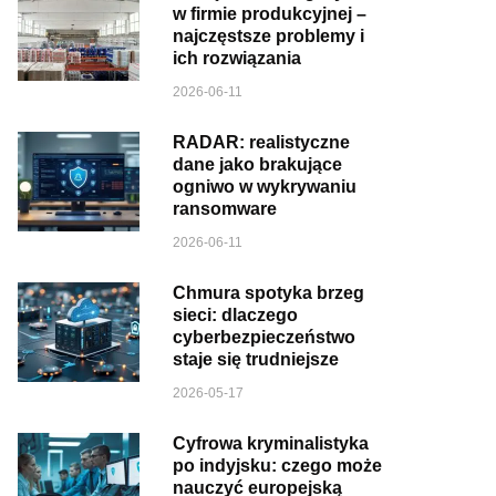
w firmie produkcyjnej –
najczęstsze problemy i
ich rozwiązania
2026-06-11
RADAR: realistyczne
dane jako brakujące
ogniwo w wykrywaniu
ransomware
2026-06-11
Chmura spotyka brzeg
sieci: dlaczego
cyberbezpieczeństwo
staje się trudniejsze
2026-05-17
Cyfrowa kryminalistyka
po indyjsku: czego może
nauczyć europejską