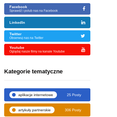
Facebook
Sprawdź i polub nas na Facebook
LinkedIn
Twitter
Obserwuj nas na Twitter
Youtube
Oglądaj nasze filmy na kanale Youtube
Kategorie tematyczne
aplikacje internetowe
25 Posty
artykuły partnerskie
306 Posty