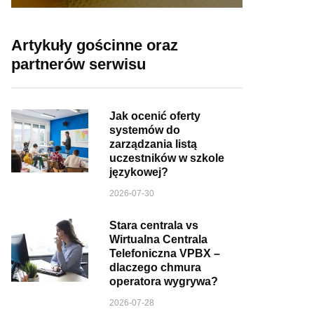
Artykuły gościnne oraz
partnerów serwisu
Jak ocenić oferty
systemów do
zarządzania listą
uczestników w szkole
językowej?
2026-07-30
Stara centrala vs
Wirtualna Centrala
Telefoniczna VPBX –
dlaczego chmura
operatora wygrywa?
2026-07-28