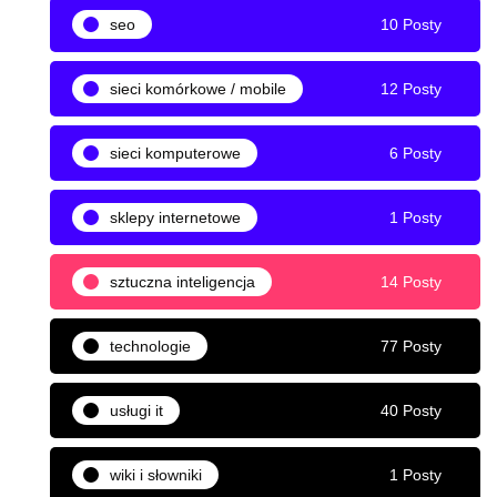
seo
10 Posty
sieci komórkowe / mobile
12 Posty
sieci komputerowe
6 Posty
sklepy internetowe
1 Posty
sztuczna inteligencja
14 Posty
technologie
77 Posty
usługi it
40 Posty
wiki i słowniki
1 Posty