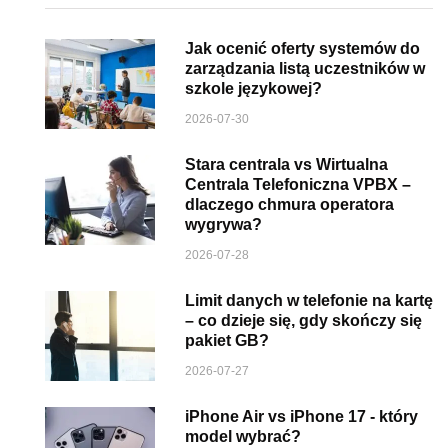
Jak ocenić oferty systemów do
zarządzania listą uczestników w
szkole językowej?
2026-07-30
Stara centrala vs Wirtualna
Centrala Telefoniczna VPBX –
dlaczego chmura operatora
wygrywa?
2026-07-28
Limit danych w telefonie na kartę
– co dzieje się, gdy skończy się
pakiet GB?
2026-07-27
iPhone Air vs iPhone 17 - który
model wybrać?