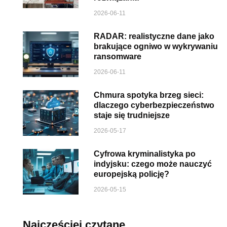
2026-06-11
RADAR: realistyczne dane jako
brakujące ogniwo w wykrywaniu
ransomware
2026-06-11
Chmura spotyka brzeg sieci:
dlaczego cyberbezpieczeństwo
staje się trudniejsze
2026-05-17
Cyfrowa kryminalistyka po
indyjsku: czego może nauczyć
europejską policję?
2026-05-15
Najczęściej czytane