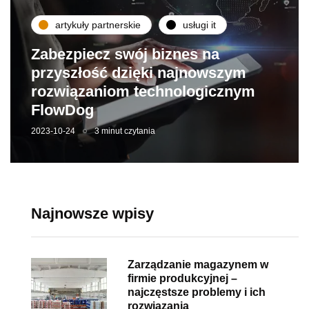
artykuły partnerskie
usługi it
Zabezpiecz swój biznes na
przyszłość dzięki najnowszym
rozwiązaniom technologicznym
FlowDog
2023-10-24
3 minut czytania
Najnowsze wpisy
Zarządzanie magazynem w
firmie produkcyjnej –
najczęstsze problemy i ich
rozwiązania