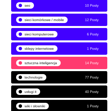
seo
10 Posty
sieci komórkowe / mobile
12 Posty
sieci komputerowe
6 Posty
sklepy internetowe
1 Posty
sztuczna inteligencja
14 Posty
technologie
77 Posty
usługi it
40 Posty
wiki i słowniki
1 Posty