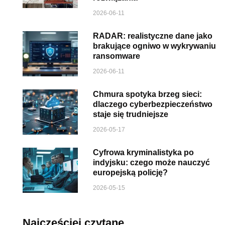
2026-06-11
RADAR: realistyczne dane jako
brakujące ogniwo w wykrywaniu
ransomware
2026-06-11
Chmura spotyka brzeg sieci:
dlaczego cyberbezpieczeństwo
staje się trudniejsze
2026-05-17
Cyfrowa kryminalistyka po
indyjsku: czego może nauczyć
europejską policję?
2026-05-15
Najczęściej czytane