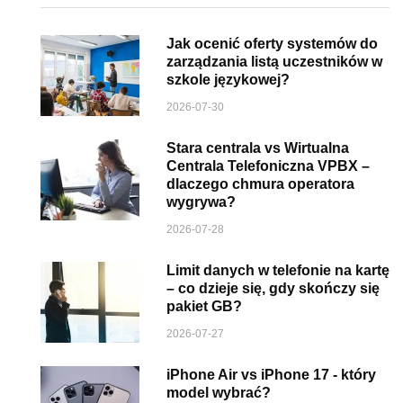
Jak ocenić oferty systemów do
zarządzania listą uczestników w
szkole językowej?
2026-07-30
Stara centrala vs Wirtualna
Centrala Telefoniczna VPBX –
dlaczego chmura operatora
wygrywa?
2026-07-28
Limit danych w telefonie na kartę
– co dzieje się, gdy skończy się
pakiet GB?
2026-07-27
iPhone Air vs iPhone 17 - który
model wybrać?