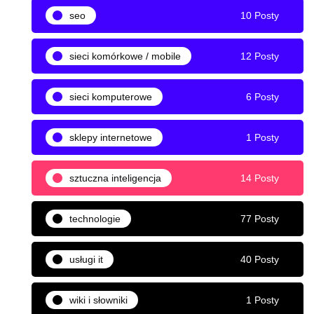
seo
10 Posty
sieci komórkowe / mobile
12 Posty
sieci komputerowe
6 Posty
sklepy internetowe
1 Posty
sztuczna inteligencja
14 Posty
technologie
77 Posty
usługi it
40 Posty
wiki i słowniki
1 Posty