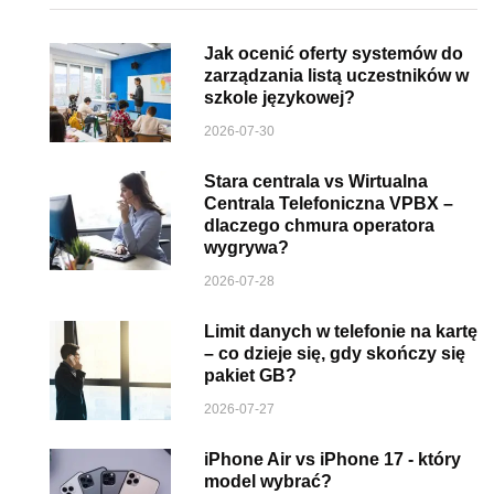
Jak ocenić oferty systemów do
zarządzania listą uczestników w
szkole językowej?
2026-07-30
Stara centrala vs Wirtualna
Centrala Telefoniczna VPBX –
dlaczego chmura operatora
wygrywa?
2026-07-28
Limit danych w telefonie na kartę
– co dzieje się, gdy skończy się
pakiet GB?
2026-07-27
iPhone Air vs iPhone 17 - który
model wybrać?