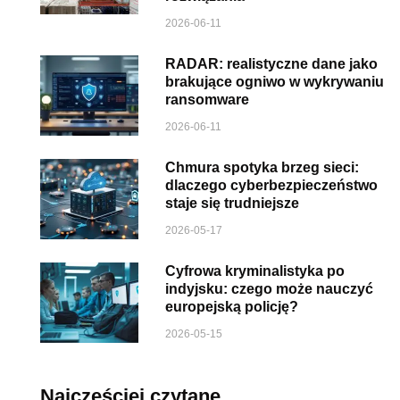
2026-06-11
RADAR: realistyczne dane jako
brakujące ogniwo w wykrywaniu
ransomware
2026-06-11
Chmura spotyka brzeg sieci:
dlaczego cyberbezpieczeństwo
staje się trudniejsze
2026-05-17
Cyfrowa kryminalistyka po
indyjsku: czego może nauczyć
europejską policję?
2026-05-15
Najczęściej czytane