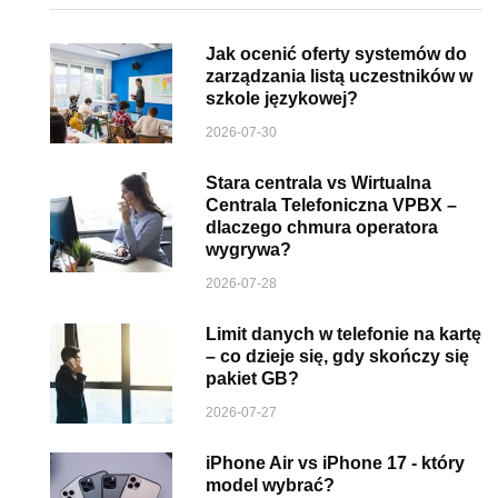
Jak ocenić oferty systemów do
zarządzania listą uczestników w
szkole językowej?
2026-07-30
Stara centrala vs Wirtualna
Centrala Telefoniczna VPBX –
dlaczego chmura operatora
wygrywa?
2026-07-28
Limit danych w telefonie na kartę
– co dzieje się, gdy skończy się
pakiet GB?
2026-07-27
iPhone Air vs iPhone 17 - który
model wybrać?