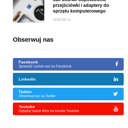
przejściówki i adaptery do
sprzętu komputerowego
2026-06-11
Obserwuj nas
Facebook
Sprawdź i polub nas na Facebook
LinkedIn
Twitter
Obserwuj nas na Twitter
Youtube
Oglądaj nasze filmy na kanale Youtube