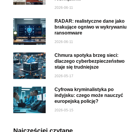
2026-06-11
RADAR: realistyczne dane jako
brakujące ogniwo w wykrywaniu
ransomware
2026-06-11
Chmura spotyka brzeg sieci:
dlaczego cyberbezpieczeństwo
staje się trudniejsze
2026-05-17
Cyfrowa kryminalistyka po
indyjsku: czego może nauczyć
europejską policję?
2026-05-15
Najczęściej czytane