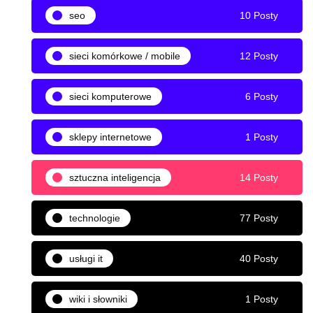
seo
10 Posty
sieci komórkowe / mobile
12 Posty
sieci komputerowe
6 Posty
sklepy internetowe
1 Posty
sztuczna inteligencja
14 Posty
technologie
77 Posty
usługi it
40 Posty
wiki i słowniki
1 Posty