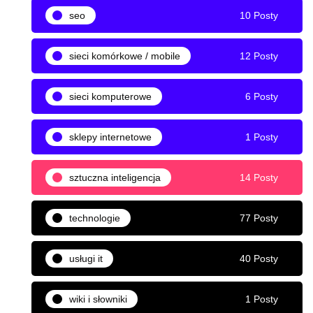
seo
10 Posty
sieci komórkowe / mobile
12 Posty
sieci komputerowe
6 Posty
sklepy internetowe
1 Posty
sztuczna inteligencja
14 Posty
technologie
77 Posty
usługi it
40 Posty
wiki i słowniki
1 Posty