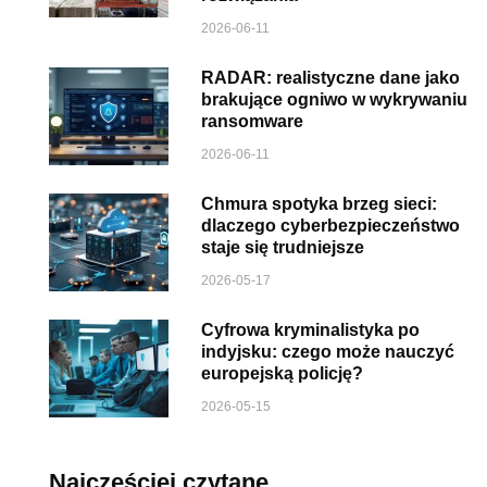
2026-06-11
RADAR: realistyczne dane jako
brakujące ogniwo w wykrywaniu
ransomware
2026-06-11
Chmura spotyka brzeg sieci:
dlaczego cyberbezpieczeństwo
staje się trudniejsze
2026-05-17
Cyfrowa kryminalistyka po
indyjsku: czego może nauczyć
europejską policję?
2026-05-15
Najczęściej czytane