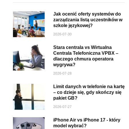
Jak ocenić oferty systemów do
zarządzania listą uczestników w
szkole językowej?
2026-07-30
Stara centrala vs Wirtualna
Centrala Telefoniczna VPBX –
dlaczego chmura operatora
wygrywa?
2026-07-28
Limit danych w telefonie na kartę
– co dzieje się, gdy skończy się
pakiet GB?
2026-07-27
iPhone Air vs iPhone 17 - który
model wybrać?