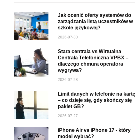
Jak ocenić oferty systemów do
zarządzania listą uczestników w
szkole językowej?
2026-07-30
Stara centrala vs Wirtualna
Centrala Telefoniczna VPBX –
dlaczego chmura operatora
wygrywa?
2026-07-28
Limit danych w telefonie na kartę
– co dzieje się, gdy skończy się
pakiet GB?
2026-07-27
iPhone Air vs iPhone 17 - który
model wybrać?