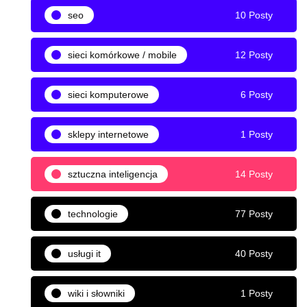
seo
10 Posty
sieci komórkowe / mobile
12 Posty
sieci komputerowe
6 Posty
sklepy internetowe
1 Posty
sztuczna inteligencja
14 Posty
technologie
77 Posty
usługi it
40 Posty
wiki i słowniki
1 Posty