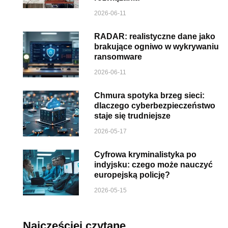
2026-06-11
RADAR: realistyczne dane jako
brakujące ogniwo w wykrywaniu
ransomware
2026-06-11
Chmura spotyka brzeg sieci:
dlaczego cyberbezpieczeństwo
staje się trudniejsze
2026-05-17
Cyfrowa kryminalistyka po
indyjsku: czego może nauczyć
europejską policję?
2026-05-15
Najczęściej czytane