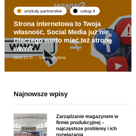
artykuły partnerskie
usługi it
Strona internetowa to Twoja
własność, Social Media już nie.
Dlaczego warto mieć też stronę
www?
2025-12-31
5 minut czytania
Najnowsze wpisy
Zarządzanie magazynem w
firmie produkcyjnej –
najczęstsze problemy i ich
rozwiązania