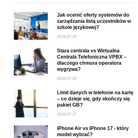
Jak ocenić oferty systemów do
zarządzania listą uczestników w
szkole językowej?
2026-07-30
Stara centrala vs Wirtualna
Centrala Telefoniczna VPBX –
dlaczego chmura operatora
wygrywa?
2026-07-28
Limit danych w telefonie na kartę
– co dzieje się, gdy skończy się
pakiet GB?
2026-07-27
iPhone Air vs iPhone 17 - który
model wybrać?