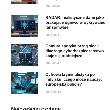
2026-06-11
RADAR: realistyczne dane jako
brakujące ogniwo w wykrywaniu
ransomware
2026-06-11
Chmura spotyka brzeg sieci:
dlaczego cyberbezpieczeństwo
staje się trudniejsze
2026-05-17
Cyfrowa kryminalistyka po
indyjsku: czego może nauczyć
europejską policję?
2026-05-15
Najczęściej czytane