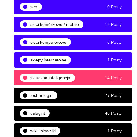
seo
10 Posty
sieci komórkowe / mobile
12 Posty
sieci komputerowe
6 Posty
sklepy internetowe
1 Posty
sztuczna inteligencja
14 Posty
technologie
77 Posty
usługi it
40 Posty
wiki i słowniki
1 Posty