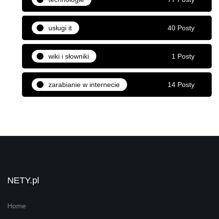
usługi it
40 Posty
wiki i słowniki
1 Posty
zarabianie w internecie
14 Posty
NETY.pl
Home