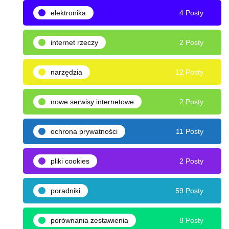
elektronika
4 Posty
internet rzeczy
2 Posty
narzędzia
12 Posty
nowe serwisy internetowe
2 Posty
ochrona prywatności
11 Posty
pliki cookies
2 Posty
poradniki
59 Posty
porównania zestawienia
8 Posty