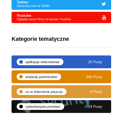
Twitter
Obserwuj nas na Twitter
Youtube
Oglądaj nasze filmy na kanale Youtube
Kategorie tematyczne
aplikacje internetowe
25 Posty
artykuły partnerskie
306 Posty
co w internecie piszczy
8 Posty
cyberbezpieczeństwo
29 Posty