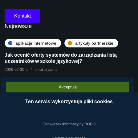
Kontakt
Najnowsze
aplikacje internetowe
artykuły partnerskie
Jak ocenić oferty systemów do zarządzania listą
uczestników w szkole językowej?
2026-07-30
4 minut czytania
Akceptuję
artykuły partnerskie
technologie
Stara centrala vs Wirtualna Centrala Telefoniczna
Ten serwis wykorzystuje pliki cookies
VPBX – dlaczego chmura operatora wygrywa?
2026-07-28
2 minut czytania
Obowiązek Informacyjny RODO