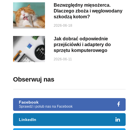
Bezwzględny mięsożerca.
Dlaczego zboża i węglowodany
szkodzą kotom?
2026-06-18
Jak dobrać odpowiednie
przejściówki i adaptery do
sprzętu komputerowego
2026-06-11
Obserwuj nas
Facebook
Sprawdź i polub nas na Facebook
LinkedIn