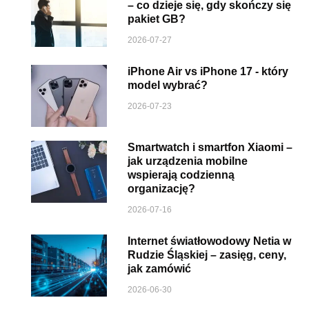
– co dzieje się, gdy skończy się
pakiet GB?
2026-07-27
iPhone Air vs iPhone 17 - który
model wybrać?
2026-07-23
Smartwatch i smartfon Xiaomi –
jak urządzenia mobilne
wspierają codzienną
organizację?
2026-07-16
Internet światłowodowy Netia w
Rudzie Śląskiej – zasięg, ceny,
jak zamówić
2026-06-30