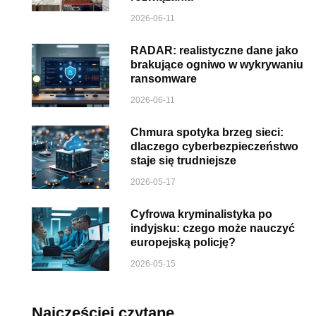
2026-06-11
RADAR: realistyczne dane jako
brakujące ogniwo w wykrywaniu
ransomware
2026-06-11
Chmura spotyka brzeg sieci:
dlaczego cyberbezpieczeństwo
staje się trudniejsze
2026-05-17
Cyfrowa kryminalistyka po
indyjsku: czego może nauczyć
europejską policję?
2026-05-15
Najczęściej czytane