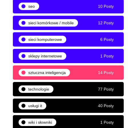
seo
10 Posty
sieci komórkowe / mobile
12 Posty
sieci komputerowe
6 Posty
sklepy internetowe
1 Posty
sztuczna inteligencja
14 Posty
technologie
77 Posty
usługi it
40 Posty
wiki i słowniki
1 Posty