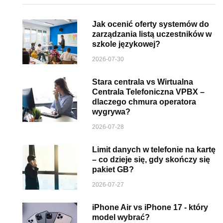
Jak ocenić oferty systemów do
zarządzania listą uczestników w
szkole językowej?
2026-07-30
Stara centrala vs Wirtualna
Centrala Telefoniczna VPBX –
dlaczego chmura operatora
wygrywa?
2026-07-28
Limit danych w telefonie na kartę
– co dzieje się, gdy skończy się
pakiet GB?
2026-07-27
iPhone Air vs iPhone 17 - który
model wybrać?