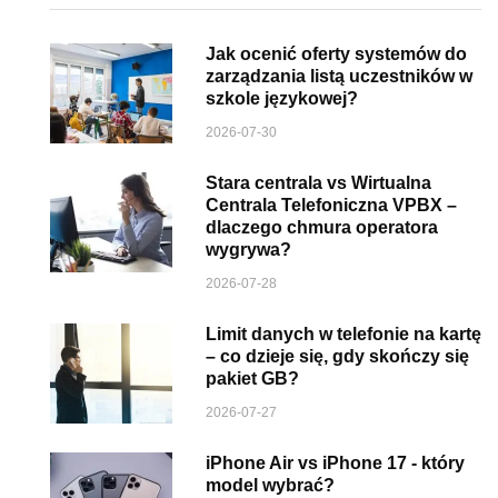
Jak ocenić oferty systemów do
zarządzania listą uczestników w
szkole językowej?
2026-07-30
Stara centrala vs Wirtualna
Centrala Telefoniczna VPBX –
dlaczego chmura operatora
wygrywa?
2026-07-28
Limit danych w telefonie na kartę
– co dzieje się, gdy skończy się
pakiet GB?
2026-07-27
iPhone Air vs iPhone 17 - który
model wybrać?