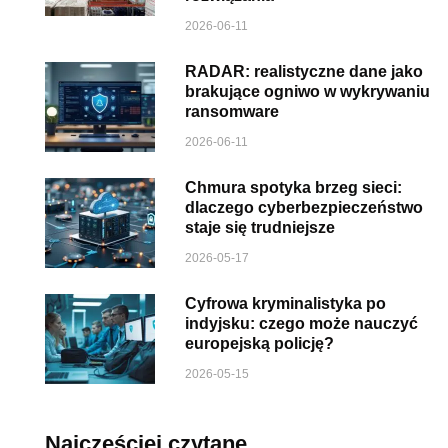
2026-06-11
RADAR: realistyczne dane jako
brakujące ogniwo w wykrywaniu
ransomware
2026-06-11
Chmura spotyka brzeg sieci:
dlaczego cyberbezpieczeństwo
staje się trudniejsze
2026-05-17
Cyfrowa kryminalistyka po
indyjsku: czego może nauczyć
europejską policję?
2026-05-15
Najczęściej czytane