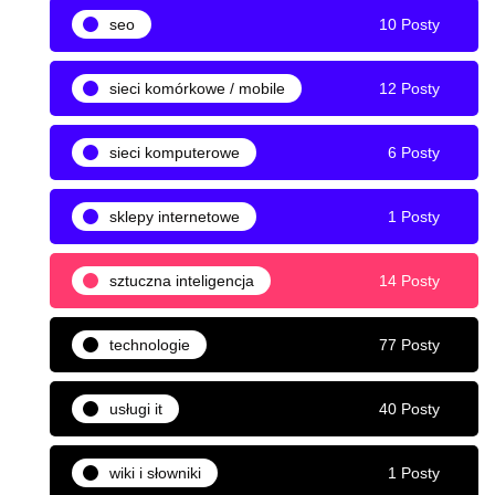
seo
10 Posty
sieci komórkowe / mobile
12 Posty
sieci komputerowe
6 Posty
sklepy internetowe
1 Posty
sztuczna inteligencja
14 Posty
technologie
77 Posty
usługi it
40 Posty
wiki i słowniki
1 Posty