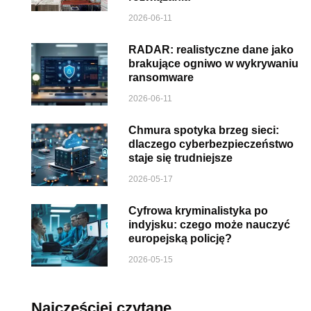
2026-06-11
RADAR: realistyczne dane jako
brakujące ogniwo w wykrywaniu
ransomware
2026-06-11
Chmura spotyka brzeg sieci:
dlaczego cyberbezpieczeństwo
staje się trudniejsze
2026-05-17
Cyfrowa kryminalistyka po
indyjsku: czego może nauczyć
europejską policję?
2026-05-15
Najczęściej czytane