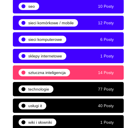
seo
10 Posty
sieci komórkowe / mobile
12 Posty
sieci komputerowe
6 Posty
sklepy internetowe
1 Posty
sztuczna inteligencja
14 Posty
technologie
77 Posty
usługi it
40 Posty
wiki i słowniki
1 Posty