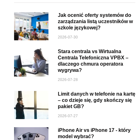
Jak ocenić oferty systemów do
zarządzania listą uczestników w
szkole językowej?
2026-07-30
Stara centrala vs Wirtualna
Centrala Telefoniczna VPBX –
dlaczego chmura operatora
wygrywa?
2026-07-28
Limit danych w telefonie na kartę
– co dzieje się, gdy skończy się
pakiet GB?
2026-07-27
iPhone Air vs iPhone 17 - który
model wybrać?