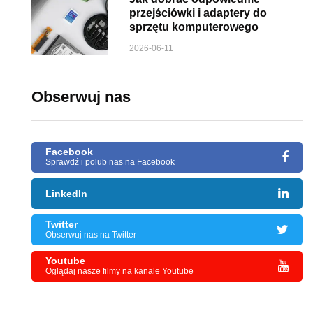
przejściówki i adaptery do
sprzętu komputerowego
2026-06-11
Obserwuj nas
Facebook
Sprawdź i polub nas na Facebook
LinkedIn
Twitter
Obserwuj nas na Twitter
Youtube
Oglądaj nasze filmy na kanale Youtube