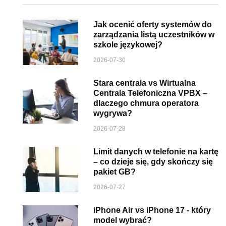
Jak ocenić oferty systemów do
zarządzania listą uczestników w
szkole językowej?
2026-07-30
Stara centrala vs Wirtualna
Centrala Telefoniczna VPBX –
dlaczego chmura operatora
wygrywa?
2026-07-28
Limit danych w telefonie na kartę
– co dzieje się, gdy skończy się
pakiet GB?
2026-07-27
iPhone Air vs iPhone 17 - który
model wybrać?