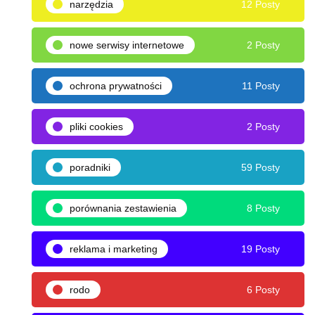
narzędzia
12 Posty
nowe serwisy internetowe
2 Posty
ochrona prywatności
11 Posty
pliki cookies
2 Posty
poradniki
59 Posty
porównania zestawienia
8 Posty
reklama i marketing
19 Posty
rodo
6 Posty