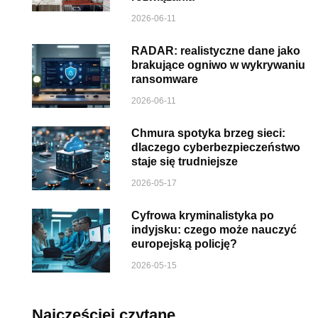
2026-06-11
RADAR: realistyczne dane jako
brakujące ogniwo w wykrywaniu
ransomware
2026-06-11
Chmura spotyka brzeg sieci:
dlaczego cyberbezpieczeństwo
staje się trudniejsze
2026-05-17
Cyfrowa kryminalistyka po
indyjsku: czego może nauczyć
europejską policję?
2026-05-15
Najczęściej czytane