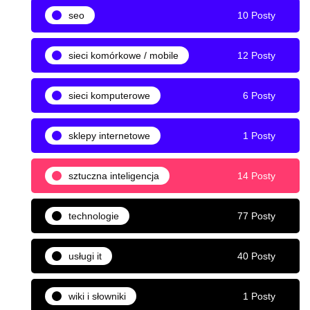
seo
10 Posty
sieci komórkowe / mobile
12 Posty
sieci komputerowe
6 Posty
sklepy internetowe
1 Posty
sztuczna inteligencja
14 Posty
technologie
77 Posty
usługi it
40 Posty
wiki i słowniki
1 Posty